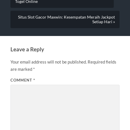
Togel Online
Situs Slot Gacor Maxwin: Kesempatan Meraih Jackpot
Setiap Hari »
Leave a Reply
Your email address will not be published.
Required fields
are marked
*
COMMENT
*