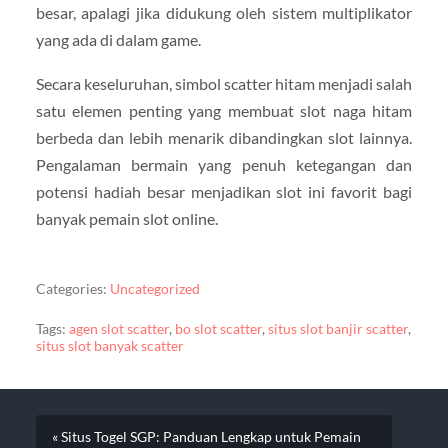
besar, apalagi jika didukung oleh sistem multiplikator
yang ada di dalam game.
Secara keseluruhan, simbol scatter hitam menjadi salah
satu elemen penting yang membuat slot naga hitam
berbeda dan lebih menarik dibandingkan slot lainnya.
Pengalaman bermain yang penuh ketegangan dan
potensi hadiah besar menjadikan slot ini favorit bagi
banyak pemain slot online.
Categories:
Uncategorized
Tags:
agen slot scatter
,
bo slot scatter
,
situs slot banjir scatter
,
situs slot banyak scatter
« Situs Togel SGP: Panduan Lengkap untuk Pemain