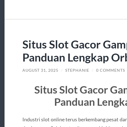
Situs Slot Gacor Ga
Panduan Lengkap Or
AUGUST 31, 2025
/
STEPHANIE
/
0 COMMENTS
Situs Slot Gacor G
Panduan Lengk
Industri slot online terus berkembang pesat dan