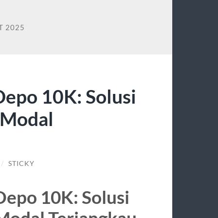
T 2025
Depo 10K: Solusi
 Modal
/
STICKY
Depo 10K: Solusi
Modal Terjangkau