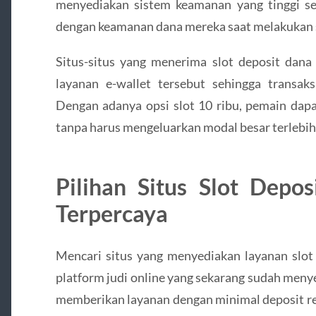
menyediakan sistem keamanan yang tinggi se
dengan keamanan dana mereka saat melakukan s
Situs-situs yang menerima slot deposit dana
layanan e-wallet tersebut sehingga transaks
Dengan adanya opsi slot 10 ribu, pemain dap
tanpa harus mengeluarkan modal besar terlebih
Pilihan Situs Slot Depo
Terpercaya
Mencari situs yang menyediakan layanan slot 
platform judi online yang sekarang sudah men
memberikan layanan dengan minimal deposit r