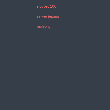
slot bet 100
server jepang
mahjong