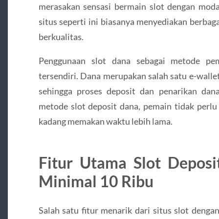
merasakan sensasi bermain slot dengan modal 
situs seperti ini biasanya menyediakan berbag
berkualitas.
Penggunaan slot dana sebagai metode pem
tersendiri. Dana merupakan salah satu e-wall
sehingga proses deposit dan penarikan da
metode slot deposit dana, pemain tidak perlu
kadang memakan waktu lebih lama.
Fitur Utama Slot Depos
Minimal 10 Ribu
Salah satu fitur menarik dari situs slot denga