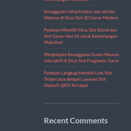
Keunggulan Infrastruktur dan Variasi
Hiburan di Situs Slot 4D Gacor Modern
Panduan Memilih Situs Slot Resmi dan
Slot Gacor Hari Ini untuk Kemenangan
Maksimal
Menjelajahi Keunggulan Dunia Hiburan
Interaktif di Situs Slot Pragmatic Gacor
Panduan Lengkap Memilih Link Slot
Terpercaya dengan Layanan Slot
Deposit QRIS Tercepat
Recent Comments