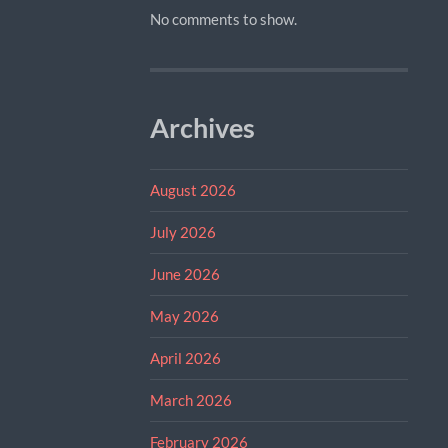
No comments to show.
Archives
August 2026
July 2026
June 2026
May 2026
April 2026
March 2026
February 2026