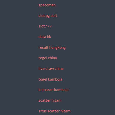
spaceman
slot pg soft
slot777
data hk
result hongkong
togel china
live draw china
togel kamboja
keluaran kamboja
scatter hitam
situs scatter hitam