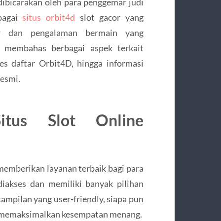
 dibicarakan oleh para penggemar judi
ebagai
situs orbit4d
slot gacor yang
r dan pengalaman bermain yang
n membahas berbagai aspek terkait
es daftar Orbit4D, hingga informasi
resmi.
itus Slot Online
memberikan layanan terbaik bagi para
diakses dan memiliki banyak pilihan
ampilan yang user-friendly, siapa pun
n memaksimalkan kesempatan menang.