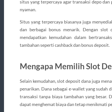
situs yang terpercaya agar transaksi depo da
nyaman.
Situs yang terpercaya biasanya juga menyedia
dan berbagai bonus menarik. Dengan slot 
mendapatkan kemudahan dalam bertransaksi
tambahan seperti cashback dan bonus deposit.
Mengapa Memilih Slot De
Selain kemudahan, slot deposit dana juga men
penarikan. Dana sebagai e-wallet yang sudah 
transaksi tanpa biaya tambahan yang besar. D
dapat menghemat biaya dan tetap menikmati pe