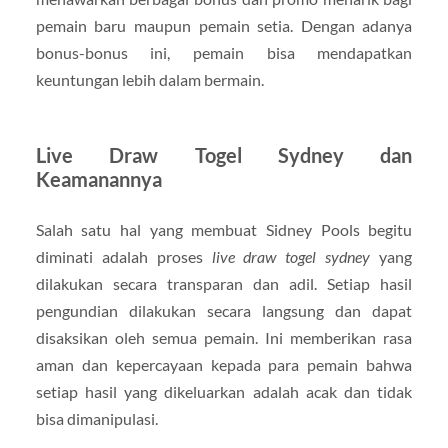
pemain baru maupun pemain setia. Dengan adanya
bonus-bonus ini, pemain bisa mendapatkan
keuntungan lebih dalam bermain.
Live Draw Togel Sydney dan
Keamanannya
Salah satu hal yang membuat Sidney Pools begitu
diminati adalah proses
live draw togel sydney
yang
dilakukan secara transparan dan adil. Setiap hasil
pengundian dilakukan secara langsung dan dapat
disaksikan oleh semua pemain. Ini memberikan rasa
aman dan kepercayaan kepada para pemain bahwa
setiap hasil yang dikeluarkan adalah acak dan tidak
bisa dimanipulasi.