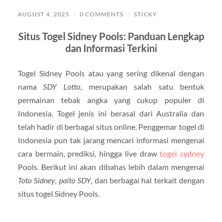
AUGUST 4, 2025
/
0 COMMENTS
/
STICKY
Situs Togel Sidney Pools: Panduan Lengkap
dan Informasi Terkini
Togel Sidney Pools atau yang sering dikenal dengan
nama
SDY Lotto
, merupakan salah satu bentuk
permainan tebak angka yang cukup populer di
Indonesia. Togel jenis ini berasal dari Australia dan
telah hadir di berbagai situs online. Penggemar togel di
Indonesia pun tak jarang mencari informasi mengenai
cara bermain, prediksi, hingga live draw
togel sydney
Pools. Berikut ini akan dibahas lebih dalam mengenai
Toto Sidney
,
paito SDY
, dan berbagai hal terkait dengan
situs togel Sidney Pools.