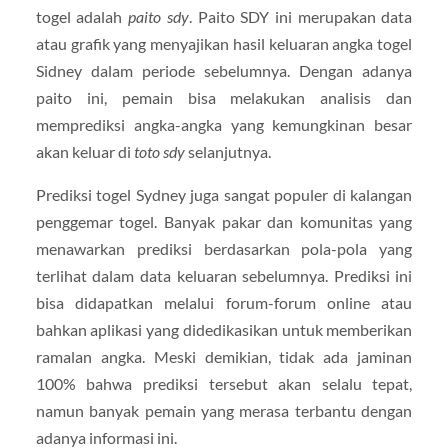
togel adalah
paito sdy
. Paito SDY ini merupakan data
atau grafik yang menyajikan hasil keluaran angka togel
Sidney dalam periode sebelumnya. Dengan adanya
paito ini, pemain bisa melakukan analisis dan
memprediksi angka-angka yang kemungkinan besar
akan keluar di
toto sdy
selanjutnya.
Prediksi togel Sydney juga sangat populer di kalangan
penggemar togel. Banyak pakar dan komunitas yang
menawarkan prediksi berdasarkan pola-pola yang
terlihat dalam data keluaran sebelumnya. Prediksi ini
bisa didapatkan melalui forum-forum online atau
bahkan aplikasi yang didedikasikan untuk memberikan
ramalan angka. Meski demikian, tidak ada jaminan
100% bahwa prediksi tersebut akan selalu tepat,
namun banyak pemain yang merasa terbantu dengan
adanya informasi ini.