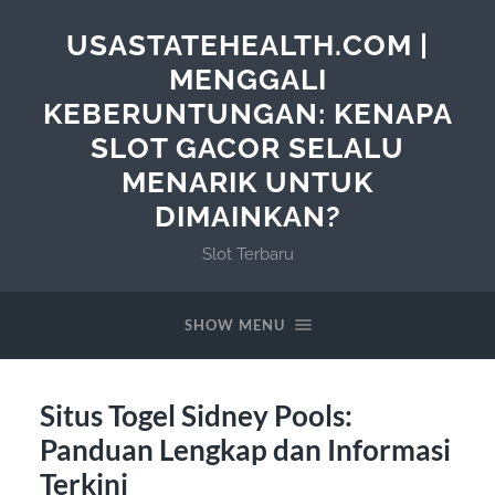
USASTATEHEALTH.COM |
MENGGALI
KEBERUNTUNGAN: KENAPA
SLOT GACOR SELALU
MENARIK UNTUK
DIMAINKAN?
Slot Terbaru
SHOW MENU
Situs Togel Sidney Pools:
Panduan Lengkap dan Informasi
Terkini