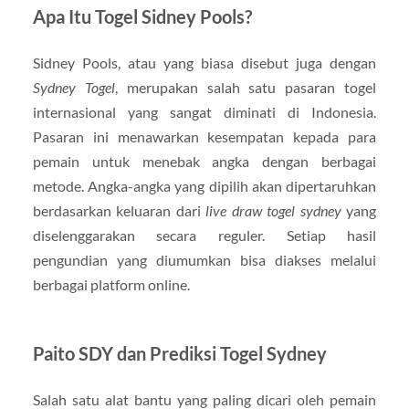
Apa Itu Togel Sidney Pools?
Sidney Pools, atau yang biasa disebut juga dengan
Sydney Togel
, merupakan salah satu pasaran togel
internasional yang sangat diminati di Indonesia.
Pasaran ini menawarkan kesempatan kepada para
pemain untuk menebak angka dengan berbagai
metode. Angka-angka yang dipilih akan dipertaruhkan
berdasarkan keluaran dari
live draw togel sydney
yang
diselenggarakan secara reguler. Setiap hasil
pengundian yang diumumkan bisa diakses melalui
berbagai platform online.
Paito SDY dan Prediksi Togel Sydney
Salah satu alat bantu yang paling dicari oleh pemain