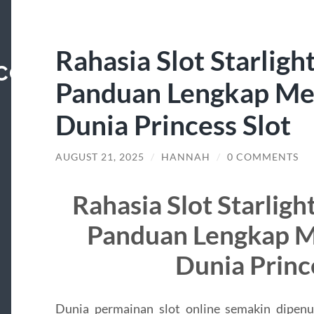
Rahasia Slot Starligh
.COM
Panduan Lengkap Men
Dunia Princess Slot
AUGUST 21, 2025
/
HANNAH
/
0 COMMENTS
Rahasia Slot Starligh
Panduan Lengkap M
Dunia Princ
Dunia permainan slot online semakin dipen