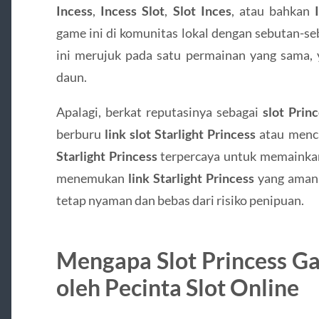
Incess
,
Incess Slot
,
Slot Inces
, atau bahkan
game ini di komunitas lokal dengan sebutan-s
ini merujuk pada satu permainan yang sama,
daun.
Apalagi, berkat reputasinya sebagai
slot Prin
berburu
link slot Starlight Princess
atau menc
Starlight Princess
terpercaya untuk memainkan 
menemukan
link Starlight Princess
yang aman 
tetap nyaman dan bebas dari risiko penipuan.
Mengapa Slot Princess Ga
oleh Pecinta Slot Online