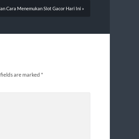
dan Cara Menemukan Slot Gacor Hari Ini »
fields are marked
*