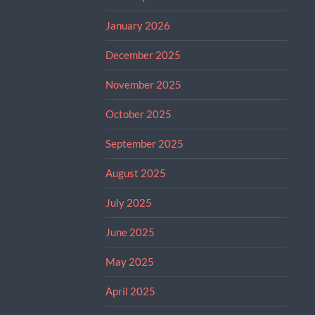
January 2026
December 2025
November 2025
October 2025
September 2025
August 2025
July 2025
June 2025
May 2025
April 2025