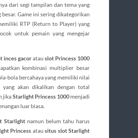
nya dari segi tampilan dan tema yang
g besar. Game ini sering dikategorikan
emiliki RTP (Return to Player) yang
 cocok untuk pemain yang mengejar
ot inces gacor
atau
slot Princess 1000
apatkan kombinasi multiplier besar
la-bola bercahaya yang memiliki nilai
, yang akan dikalikan dengan total
 jika
Starlight Princess 1000
menjadi
nangan luar biasa.
t Starlight
namun belum tahu harus
light Princess
atau
situs slot Starlight