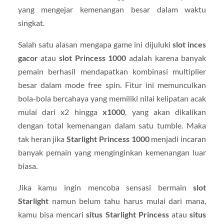
yang mengejar kemenangan besar dalam waktu
singkat.
Salah satu alasan mengapa game ini dijuluki
slot inces
gacor
atau
slot Princess 1000
adalah karena banyak
pemain berhasil mendapatkan kombinasi multiplier
besar dalam mode free spin. Fitur ini memunculkan
bola-bola bercahaya yang memiliki nilai kelipatan acak
mulai dari x2 hingga
x1000
, yang akan dikalikan
dengan total kemenangan dalam satu tumble. Maka
tak heran jika
Starlight Princess 1000
menjadi incaran
banyak pemain yang menginginkan kemenangan luar
biasa.
Jika kamu ingin mencoba sensasi bermain
slot
Starlight
namun belum tahu harus mulai dari mana,
kamu bisa mencari
situs Starlight Princess
atau
situs