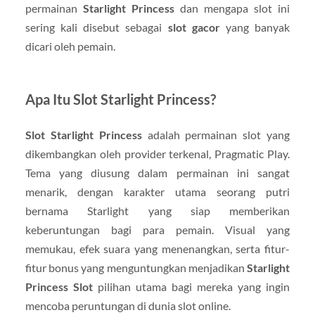
permainan
Starlight Princess
dan mengapa slot ini
sering kali disebut sebagai
slot gacor
yang banyak
dicari oleh pemain.
Apa Itu Slot Starlight Princess?
Slot Starlight Princess
adalah permainan slot yang
dikembangkan oleh provider terkenal, Pragmatic Play.
Tema yang diusung dalam permainan ini sangat
menarik, dengan karakter utama seorang putri
bernama Starlight yang siap memberikan
keberuntungan bagi para pemain. Visual yang
memukau, efek suara yang menenangkan, serta fitur-
fitur bonus yang menguntungkan menjadikan
Starlight
Princess Slot
pilihan utama bagi mereka yang ingin
mencoba peruntungan di dunia slot online.