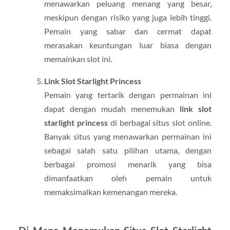
menawarkan peluang menang yang besar,
meskipun dengan risiko yang juga lebih tinggi.
Pemain yang sabar dan cermat dapat
merasakan keuntungan luar biasa dengan
memainkan slot ini.
Link Slot Starlight Princess
Pemain yang tertarik dengan permainan ini
dapat dengan mudah menemukan
link slot
starlight princess
di berbagai situs slot online.
Banyak situs yang menawarkan permainan ini
sebagai salah satu pilihan utama, dengan
berbagai promosi menarik yang bisa
dimanfaatkan oleh pemain untuk
memaksimalkan kemenangan mereka.