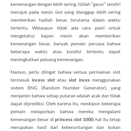
kemenangan dengan lebih sering. Istilah “gacor” sendiri
merujuk pada mesin slot yang dianggap lebih sering
memberikan hadiah besar, terutama dalam waktu
tertentu. Walaupun tidak ada cara pasti untuk
mengetahui kapan mesin akan memberikan
kemenangan besar, banyak pemain percaya bahwa
beberapa waktu atau kondisi tertentu dapat
meningkatkan peluang kemenangan.
Namun, perlu diingat bahwa semua permainan slot
termasuk
incess slot
atau
slot inces
menggunakan
sistem RNG (Random Number Generator), yang
menjamin bahwa setiap putaran adalah acak dan tidak
dapat diprediksi. Oleh karena itu, meskipun beberapa
pemain melaporkan bahwa mereka mengalami
kemenangan besar di
princess slot 1000
, hal itu tetap
merupakan hasil dari keberuntungan dan bukan