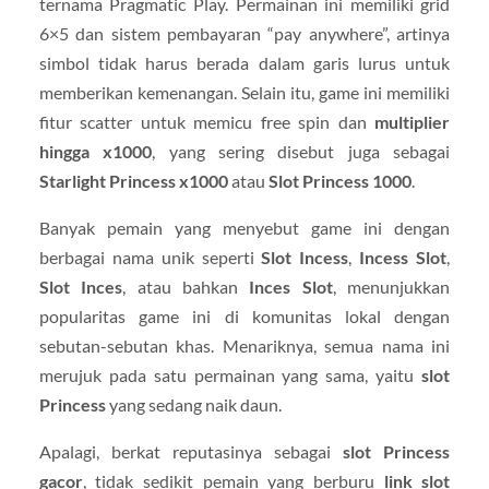
ternama Pragmatic Play. Permainan ini memiliki grid
6×5 dan sistem pembayaran “pay anywhere”, artinya
simbol tidak harus berada dalam garis lurus untuk
memberikan kemenangan. Selain itu, game ini memiliki
fitur scatter untuk memicu free spin dan
multiplier
hingga x1000
, yang sering disebut juga sebagai
Starlight Princess x1000
atau
Slot Princess 1000
.
Banyak pemain yang menyebut game ini dengan
berbagai nama unik seperti
Slot Incess
,
Incess Slot
,
Slot Inces
, atau bahkan
Inces Slot
, menunjukkan
popularitas game ini di komunitas lokal dengan
sebutan-sebutan khas. Menariknya, semua nama ini
merujuk pada satu permainan yang sama, yaitu
slot
Princess
yang sedang naik daun.
Apalagi, berkat reputasinya sebagai
slot Princess
gacor
, tidak sedikit pemain yang berburu
link slot