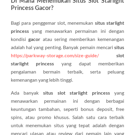
Di Mana Menemukan Situs Slot Starlight
Princess Gacor?
Bagi para penggemar slot, menemukan
situs starlight
princess
yang menawarkan permainan ini dengan
kondisi
gacor
atau sering memberikan kemenangan
adalah hal yang penting. Banyak pemain mencari
situs
https://parkway-storage.com/size-guide/
slot
starlight princess
yang dapat memberikan
pengalaman bermain terbaik, serta peluang
kemenangan yang lebih tinggi.
Ada banyak
situs slot starlight princess
yang
menawarkan permainan ini dengan berbagai
keuntungan tambahan, seperti bonus deposit, free
spins, atau promo khusus. Salah satu cara terbaik
untuk menemukan situs yang tepat adalah dengan
mencari ulasan atau review dari pemain lain yang