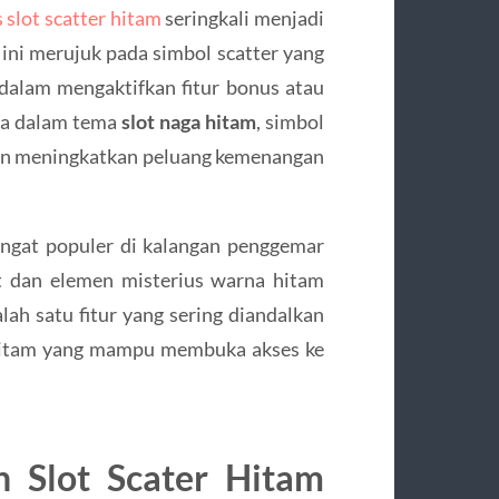
s slot scatter hitam
seringkali menjadi
 ini merujuk pada simbol scatter yang
dalam mengaktifkan fitur bonus atau
nya dalam tema
slot naga hitam
, simbol
dan meningkatkan peluang kemenangan
angat populer di kalangan penggemar
t dan elemen misterius warna hitam
ah satu fitur yang sering diandalkan
 hitam yang mampu membuka akses ke
n Slot Scater Hitam