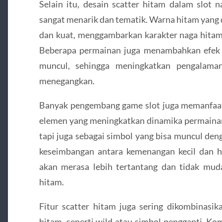
Selain itu, desain scatter hitam dalam slot 
sangat menarik dan tematik. Warna hitam yang
dan kuat, menggambarkan karakter naga hitam
Beberapa permainan juga menambahkan efek a
muncul, sehingga meningkatkan pengalama
menegangkan.
Banyak pengembang game slot juga memanfaatk
elemen yang meningkatkan dinamika permainan
tapi juga sebagai simbol yang bisa muncul den
keseimbangan antara kemenangan kecil dan h
akan merasa lebih tertantang dan tidak mu
hitam.
Fitur scatter hitam juga sering dikombinasik
hitam, seperti wild atau simbol pengganti. Ko