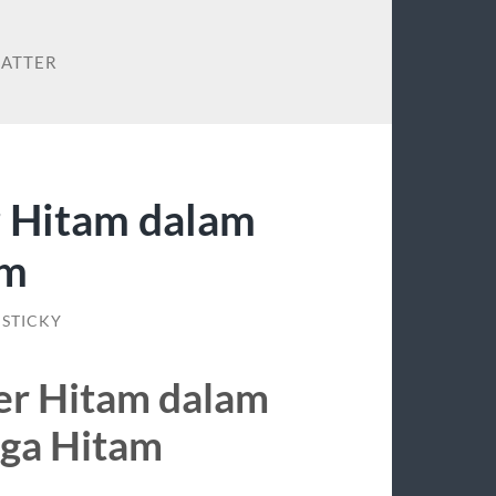
CATTER
r Hitam dalam
am
STICKY
er Hitam dalam
aga Hitam