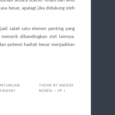
asa besar, apalagi jika didukung oleh
jadi salah satu elemen penting yang
menarik dibandingkan slot lainnya.
an potensi hadiah besar menjadikan
UNTUNGAN:
THEME BY
ANDERS
AINKAN?
NORÉN
—
UP ↑