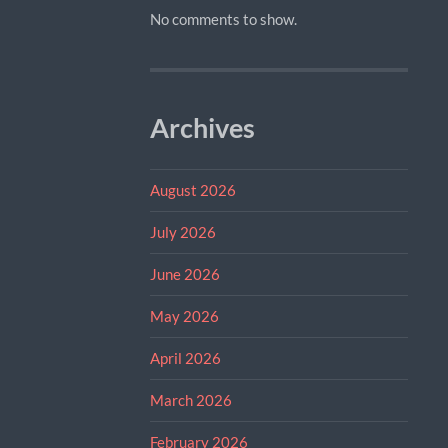
No comments to show.
Archives
August 2026
July 2026
June 2026
May 2026
April 2026
March 2026
February 2026