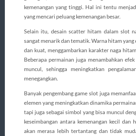
kemenangan yang tinggi. Hal ini tentu menjad
yang mencari peluang kemenangan besar.
Selain itu, desain scatter hitam dalam slot 
sangat menarik dan tematik. Warna hitam yang
dan kuat, menggambarkan karakter naga hitam
Beberapa permainan juga menambahkan efek a
muncul, sehingga meningkatkan pengalama
menegangkan.
Banyak pengembang game slot juga memanfaatk
elemen yang meningkatkan dinamika permainan
tapi juga sebagai simbol yang bisa muncul den
keseimbangan antara kemenangan kecil dan h
akan merasa lebih tertantang dan tidak mu