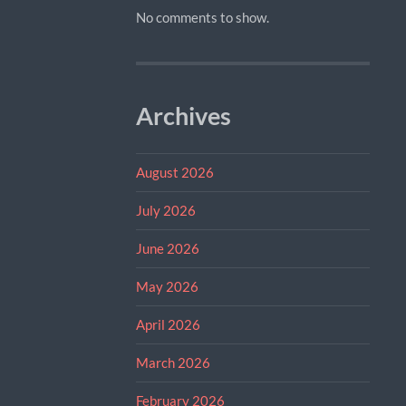
No comments to show.
Archives
August 2026
July 2026
June 2026
May 2026
April 2026
March 2026
February 2026