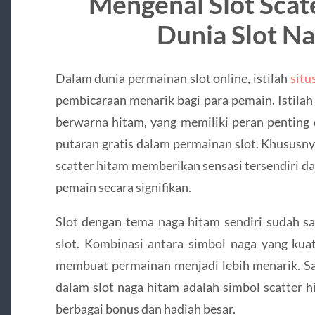
Mengenal Slot Scat
Dunia Slot N
Dalam dunia permainan slot online, istilah
situ
pembicaraan menarik bagi para pemain. Istilah
berwarna hitam, yang memiliki peran penting 
putaran gratis dalam permainan slot. Khusus
scatter hitam memberikan sensasi tersendiri 
pemain secara signifikan.
Slot dengan tema naga hitam sendiri sudah s
slot. Kombinasi antara simbol naga yang kua
membuat permainan menjadi lebih menarik. Sal
dalam slot naga hitam adalah simbol scatter
berbagai bonus dan hadiah besar.