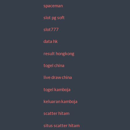
spaceman
slot pg soft
slot777
data hk
result hongkong
togel china
live draw china
togel kamboja
keluaran kamboja
scatter hitam
situs scatter hitam