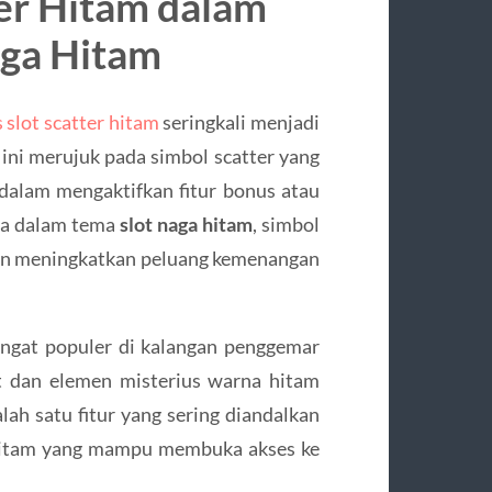
er Hitam dalam
aga Hitam
s slot scatter hitam
seringkali menjadi
 ini merujuk pada simbol scatter yang
dalam mengaktifkan fitur bonus atau
nya dalam tema
slot naga hitam
, simbol
dan meningkatkan peluang kemenangan
angat populer di kalangan penggemar
t dan elemen misterius warna hitam
ah satu fitur yang sering diandalkan
 hitam yang mampu membuka akses ke