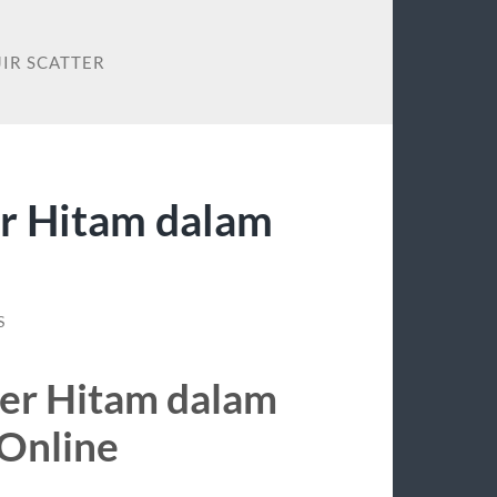
JIR SCATTER
er Hitam dalam
S
ter Hitam dalam
 Online