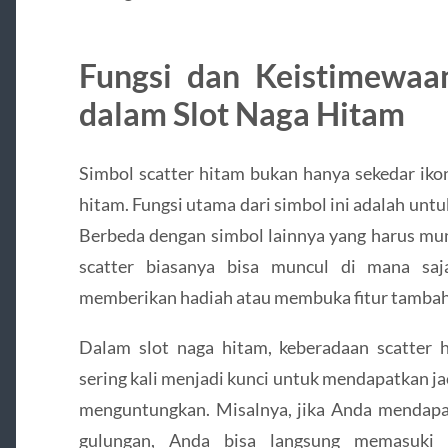
Fungsi dan Keistimewaa
dalam Slot Naga Hitam
Simbol scatter hitam bukan hanya sekedar iko
hitam. Fungsi utama dari simbol ini adalah unt
Berbeda dengan simbol lainnya yang harus mun
scatter biasanya bisa muncul di mana sa
memberikan hadiah atau membuka fitur tamba
Dalam slot naga hitam, keberadaan scatter h
sering kali menjadi kunci untuk mendapatkan jac
menguntungkan. Misalnya, jika Anda mendapatk
gulungan, Anda bisa langsung memasuki 