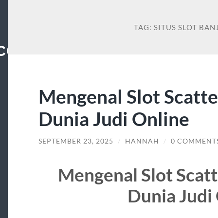
TAG:
SITUS SLOT BAN
.COM
Mengenal Slot Scatt
Dunia Judi Online
SEPTEMBER 23, 2025
/
HANNAH
/
0 COMMENT
Mengenal Slot Scat
Dunia Judi