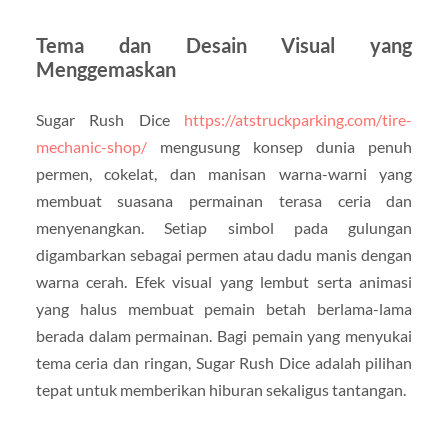
Tema dan Desain Visual yang
Menggemaskan
Sugar Rush Dice
https://atstruckparking.com/tire-
mechanic-shop/
mengusung konsep dunia penuh
permen, cokelat, dan manisan warna-warni yang
membuat suasana permainan terasa ceria dan
menyenangkan. Setiap simbol pada gulungan
digambarkan sebagai permen atau dadu manis dengan
warna cerah. Efek visual yang lembut serta animasi
yang halus membuat pemain betah berlama-lama
berada dalam permainan. Bagi pemain yang menyukai
tema ceria dan ringan, Sugar Rush Dice adalah pilihan
tepat untuk memberikan hiburan sekaligus tantangan.