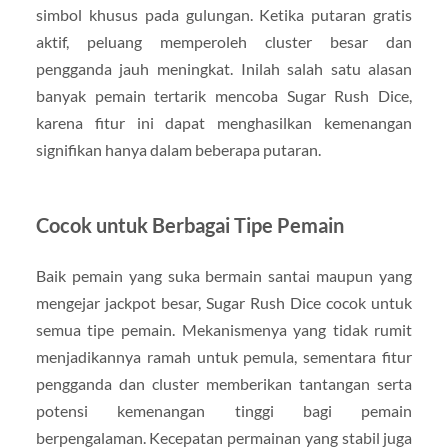
simbol khusus pada gulungan. Ketika putaran gratis
aktif, peluang memperoleh cluster besar dan
pengganda jauh meningkat. Inilah salah satu alasan
banyak pemain tertarik mencoba Sugar Rush Dice,
karena fitur ini dapat menghasilkan kemenangan
signifikan hanya dalam beberapa putaran.
Cocok untuk Berbagai Tipe Pemain
Baik pemain yang suka bermain santai maupun yang
mengejar jackpot besar, Sugar Rush Dice cocok untuk
semua tipe pemain. Mekanismenya yang tidak rumit
menjadikannya ramah untuk pemula, sementara fitur
pengganda dan cluster memberikan tantangan serta
potensi kemenangan tinggi bagi pemain
berpengalaman. Kecepatan permainan yang stabil juga