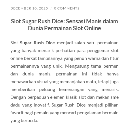
DECEMBER 10, 2025
/
0 COMMENTS
Slot Sugar Rush Dice: Sensasi Manis dalam
Dunia Permainan Slot Online
Slot
Sugar Rush Dice
menjadi salah satu permainan
yang banyak menarik perhatian para penggemar slot
online berkat tampilannya yang penuh warna dan fitur
permainannya yang unik. Mengusung tema permen
dan dunia manis, permainan ini tidak hanya
menawarkan visual yang memanjakan mata, tetapi juga
memberikan peluang kemenangan yang menarik.
Dengan perpaduan elemen klasik slot dan mekanisme
dadu yang inovatif, Sugar Rush Dice menjadi pilihan
favorit bagi pemain yang mencari pengalaman bermain
yang berbeda.