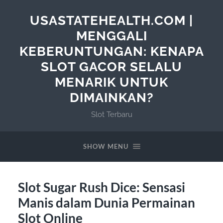
USASTATEHEALTH.COM |
MENGGALI
KEBERUNTUNGAN: KENAPA
SLOT GACOR SELALU
MENARIK UNTUK
DIMAINKAN?
Slot Terbaru
SHOW MENU
Slot Sugar Rush Dice: Sensasi
Manis dalam Dunia Permainan
Slot Online