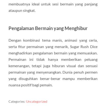
membuatnya ideal untuk sesi bermain yang panjang
ataupun singkat.
Pengalaman Bermain yang Menghibur
Dengan kombinasi tema manis, animasi yang ceria,
serta fitur permainan yang menarik, Sugar Rush Dice
menghadirkan pengalaman bermain yang memuaskan.
Permainan ini tidak hanya memberikan peluang
kemenangan, tetapi juga hiburan visual dan sensasi
permainan yang menyenangkan. Dunia penuh permen
yang disuguhkan benar-benar mampu memberikan
nuansa positif bagi pemain.
Categories:
Uncategorized