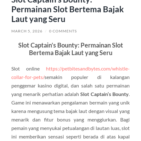
Permainan Slot Bertema Bajak
Laut yang Seru
MARCH 5, 2026
/
0 COMMENTS
Slot Captain’s Bounty: Permainan Slot
Bertema Bajak Laut yang Seru
Slot online
https://petbitesandbytes.com/whistle-
collar-for-pets/
​semakin populer di kalangan
penggemar kasino digital, dan salah satu permainan
yang menarik perhatian adalah
Slot Captain’s Bounty
.
Game ini menawarkan pengalaman bermain yang unik
karena mengusung tema bajak laut dengan visual yang
menarik dan fitur bonus yang menggiurkan. Bagi
pemain yang menyukai petualangan di lautan luas, slot
ini memberikan sensasi seperti berada di atas kapal