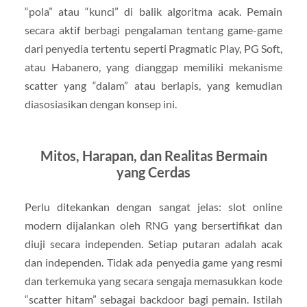
“pola” atau “kunci” di balik algoritma acak. Pemain
secara aktif berbagi pengalaman tentang game-game
dari penyedia tertentu seperti Pragmatic Play, PG Soft,
atau Habanero, yang dianggap memiliki mekanisme
scatter yang “dalam” atau berlapis, yang kemudian
diasosiasikan dengan konsep ini.
Mitos, Harapan, dan Realitas Bermain
yang Cerdas
Perlu ditekankan dengan sangat jelas: slot online
modern dijalankan oleh RNG yang bersertifikat dan
diuji secara independen. Setiap putaran adalah acak
dan independen. Tidak ada penyedia game yang resmi
dan terkemuka yang secara sengaja memasukkan kode
“scatter hitam” sebagai backdoor bagi pemain. Istilah