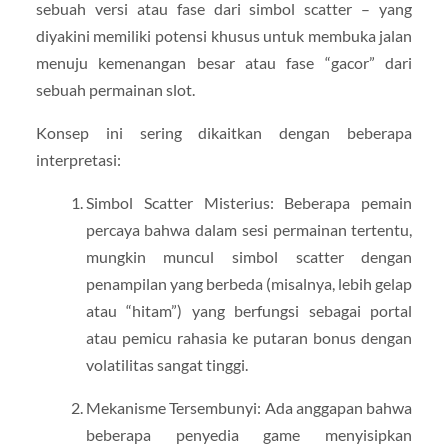
sebuah versi atau fase dari simbol scatter – yang
diyakini memiliki potensi khusus untuk membuka jalan
menuju kemenangan besar atau fase “gacor” dari
sebuah permainan slot.
Konsep ini sering dikaitkan dengan beberapa
interpretasi:
Simbol Scatter Misterius: Beberapa pemain
percaya bahwa dalam sesi permainan tertentu,
mungkin muncul simbol scatter dengan
penampilan yang berbeda (misalnya, lebih gelap
atau “hitam”) yang berfungsi sebagai portal
atau pemicu rahasia ke putaran bonus dengan
volatilitas sangat tinggi.
Mekanisme Tersembunyi: Ada anggapan bahwa
beberapa penyedia game menyisipkan