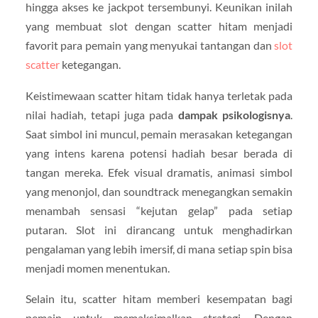
hingga akses ke jackpot tersembunyi. Keunikan inilah
yang membuat slot dengan scatter hitam menjadi
favorit para pemain yang menyukai tantangan dan
slot
scatter
ketegangan.
Keistimewaan scatter hitam tidak hanya terletak pada
nilai hadiah, tetapi juga pada
dampak psikologisnya
.
Saat simbol ini muncul, pemain merasakan ketegangan
yang intens karena potensi hadiah besar berada di
tangan mereka. Efek visual dramatis, animasi simbol
yang menonjol, dan soundtrack menegangkan semakin
menambah sensasi “kejutan gelap” pada setiap
putaran. Slot ini dirancang untuk menghadirkan
pengalaman yang lebih imersif, di mana setiap spin bisa
menjadi momen menentukan.
Selain itu, scatter hitam memberi kesempatan bagi
pemain untuk memaksimalkan strategi. Dengan