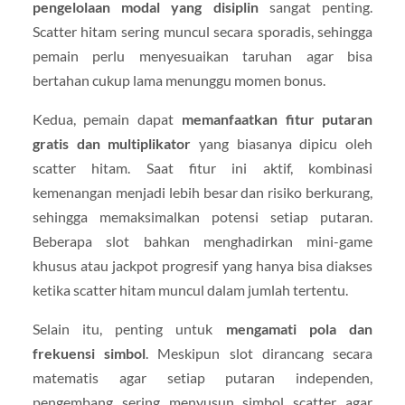
pengelolaan modal yang disiplin
sangat penting.
Scatter hitam sering muncul secara sporadis, sehingga
pemain perlu menyesuaikan taruhan agar bisa
bertahan cukup lama menunggu momen bonus.
Kedua, pemain dapat
memanfaatkan fitur putaran
gratis dan multiplikator
yang biasanya dipicu oleh
scatter hitam. Saat fitur ini aktif, kombinasi
kemenangan menjadi lebih besar dan risiko berkurang,
sehingga memaksimalkan potensi setiap putaran.
Beberapa slot bahkan menghadirkan mini-game
khusus atau jackpot progresif yang hanya bisa diakses
ketika scatter hitam muncul dalam jumlah tertentu.
Selain itu, penting untuk
mengamati pola dan
frekuensi simbol
. Meskipun slot dirancang secara
matematis agar setiap putaran independen,
pengembang sering menyusun simbol scatter agar