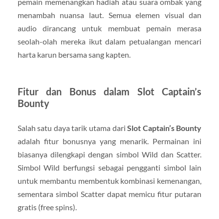
pemain memenangkan hadiah atau suara ombak yang
menambah nuansa laut. Semua elemen visual dan
audio dirancang untuk membuat pemain merasa
seolah-olah mereka ikut dalam petualangan mencari
harta karun bersama sang kapten.
Fitur dan Bonus dalam Slot Captain’s
Bounty
Salah satu daya tarik utama dari
Slot Captain’s Bounty
adalah fitur bonusnya yang menarik. Permainan ini
biasanya dilengkapi dengan simbol Wild dan Scatter.
Simbol Wild berfungsi sebagai pengganti simbol lain
untuk membantu membentuk kombinasi kemenangan,
sementara simbol Scatter dapat memicu fitur putaran
gratis (free spins).