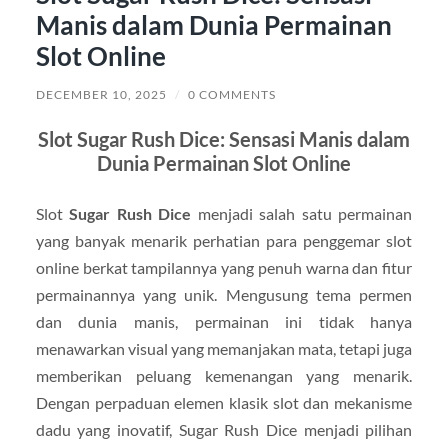
Manis dalam Dunia Permainan
Slot Online
DECEMBER 10, 2025
/
0 COMMENTS
Slot Sugar Rush Dice: Sensasi Manis dalam
Dunia Permainan Slot Online
Slot
Sugar Rush Dice
menjadi salah satu permainan
yang banyak menarik perhatian para penggemar slot
online berkat tampilannya yang penuh warna dan fitur
permainannya yang unik. Mengusung tema permen
dan dunia manis, permainan ini tidak hanya
menawarkan visual yang memanjakan mata, tetapi juga
memberikan peluang kemenangan yang menarik.
Dengan perpaduan elemen klasik slot dan mekanisme
dadu yang inovatif, Sugar Rush Dice menjadi pilihan