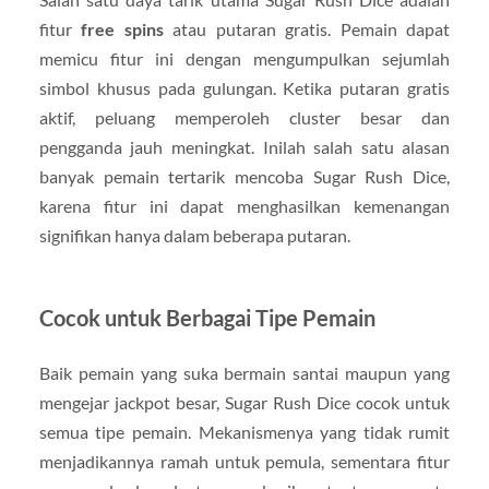
fitur
free spins
atau putaran gratis. Pemain dapat
memicu fitur ini dengan mengumpulkan sejumlah
simbol khusus pada gulungan. Ketika putaran gratis
aktif, peluang memperoleh cluster besar dan
pengganda jauh meningkat. Inilah salah satu alasan
banyak pemain tertarik mencoba Sugar Rush Dice,
karena fitur ini dapat menghasilkan kemenangan
signifikan hanya dalam beberapa putaran.
Cocok untuk Berbagai Tipe Pemain
Baik pemain yang suka bermain santai maupun yang
mengejar jackpot besar, Sugar Rush Dice cocok untuk
semua tipe pemain. Mekanismenya yang tidak rumit
menjadikannya ramah untuk pemula, sementara fitur