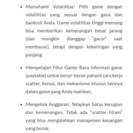
Memahami Volatilitas: Pilih game dengan
volatilitas yang sesuai dengan gaya dan
bankroll Anda. Game volatilitas tinggi memang
bisa memberikan kemenangan besar jarang
(dan mungkin dianggap “gacor” saat
membayar), tetapi dengan kekeringan yang
panjang.
Mempelajari Fitur Game: Baca informasi game
(paytable) untuk benar-benar pahami cara kerja
scatter, bonus, dan mekanisme khusus lainnya
dalam game yang Anda mainkan.
Mengelola Anggaran: Tetapkan batas kerugian
dan kemenangan. Tidak ada “scatter hitam”
yang bisa mengalahkan manajemen keuangan
yang buruk.