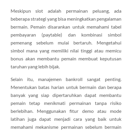
Meskipun slot adalah permainan peluang, ada
beberapa strategi yang bisa meningkatkan pengalaman
bermain. Pemain disarankan untuk memahami tabel
pembayaran (paytable) dan kombinasi simbol
pemenang sebelum mulai bertaruh. Mengetahui
simbol mana yang memiliki nilai tinggi atau memicu
bonus akan membantu pemain membuat keputusan
taruhan yang lebih bijak.
Selain itu, manajemen bankroll sangat penting.
Menentukan batas harian untuk bermain dan berapa
banyak yang siap dipertaruhkan dapat membantu
pemain tetap menikmati permainan tanpa risiko
berlebihan. Menggunakan fitur demo atau mode
latihan juga dapat menjadi cara yang baik untuk
memahami mekanisme permainan sebelum bermain