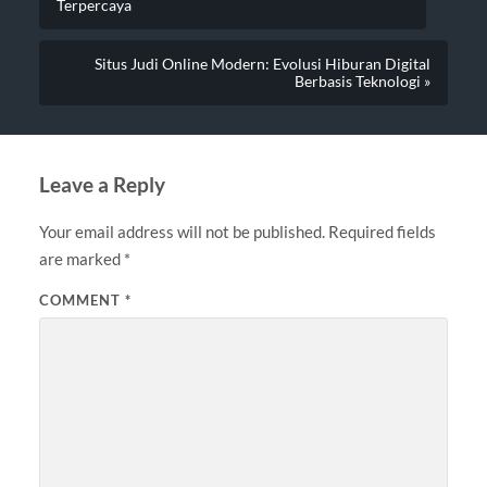
Terpercaya
Situs Judi Online Modern: Evolusi Hiburan Digital
Berbasis Teknologi »
Leave a Reply
Your email address will not be published.
Required fields
are marked
*
COMMENT
*