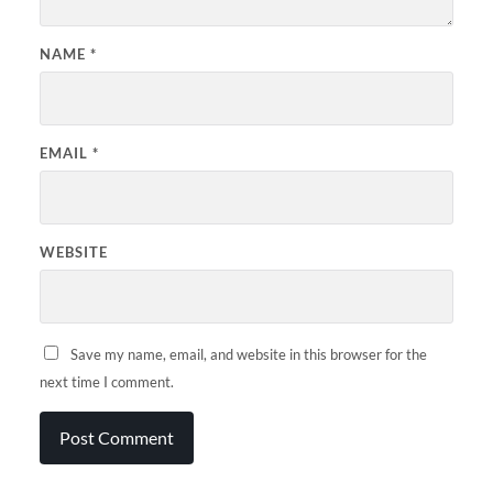
NAME
*
EMAIL
*
WEBSITE
Save my name, email, and website in this browser for the
next time I comment.