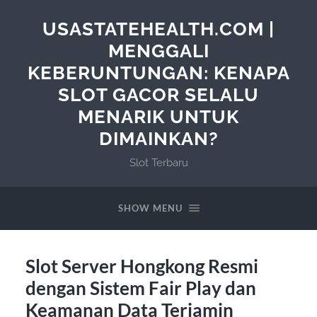
USASTATEHEALTH.COM |
MENGGALI
KEBERUNTUNGAN: KENAPA
SLOT GACOR SELALU
MENARIK UNTUK
DIMAINKAN?
Slot Terbaru
SHOW MENU
Slot Server Hongkong Resmi
dengan Sistem Fair Play dan
Keamanan Data Terjamin