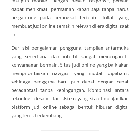
maupun mobile. Dengan desain responsif, pemain
dapat menikmati permainan kapan saja tanpa harus
bergantung pada perangkat tertentu. Inilah yang
membuat judi online semakin relevan di era digital saat
ini.
Dari sisi pengalaman pengguna, tampilan antarmuka
yang sederhana dan intuitif sangat memengaruhi
kenyamanan bermain. Situs judi online yang baik akan
memprioritaskan navigasi yang mudah dipahami,
sehingga pengguna baru pun dapat dengan cepat
beradaptasi tanpa kebingungan. Kombinasi antara
teknologi, desain, dan sistem yang stabil menjadikan
platform judi online sebagai bentuk hiburan digital
yang terus berkembang.