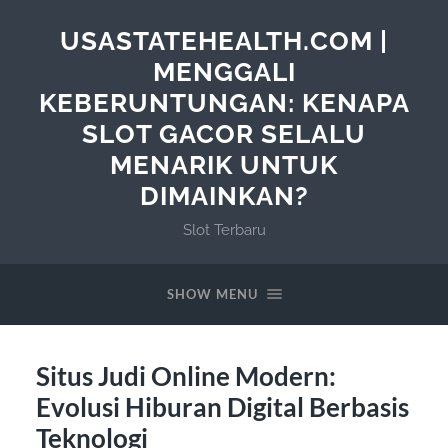
USASTATEHEALTH.COM |
MENGGALI
KEBERUNTUNGAN: KENAPA
SLOT GACOR SELALU
MENARIK UNTUK
DIMAINKAN?
Slot Terbaru
SHOW MENU
Situs Judi Online Modern:
Evolusi Hiburan Digital Berbasis
Teknologi