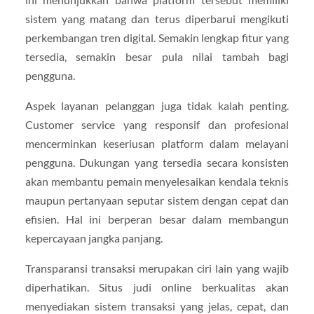
sistem yang matang dan terus diperbarui mengikuti
perkembangan tren digital. Semakin lengkap fitur yang
tersedia, semakin besar pula nilai tambah bagi
pengguna.
Aspek layanan pelanggan juga tidak kalah penting.
Customer service yang responsif dan profesional
mencerminkan keseriusan platform dalam melayani
pengguna. Dukungan yang tersedia secara konsisten
akan membantu pemain menyelesaikan kendala teknis
maupun pertanyaan seputar sistem dengan cepat dan
efisien. Hal ini berperan besar dalam membangun
kepercayaan jangka panjang.
Transparansi transaksi merupakan ciri lain yang wajib
diperhatikan. Situs judi online berkualitas akan
menyediakan sistem transaksi yang jelas, cepat, dan