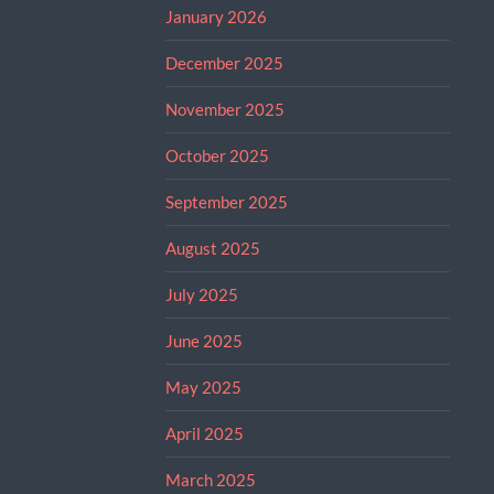
January 2026
December 2025
November 2025
October 2025
September 2025
August 2025
July 2025
June 2025
May 2025
April 2025
March 2025