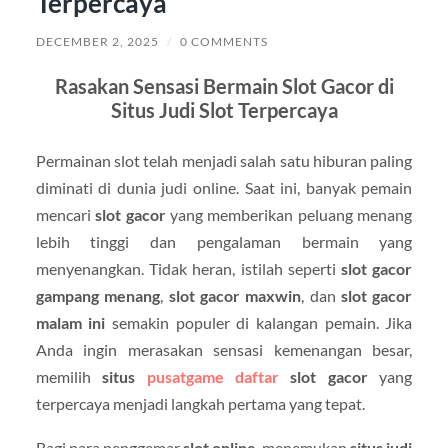
Terpercaya
DECEMBER 2, 2025
/
0 COMMENTS
Rasakan Sensasi Bermain Slot Gacor di
Situs Judi Slot Terpercaya
Permainan slot telah menjadi salah satu hiburan paling
diminati di dunia judi online. Saat ini, banyak pemain
mencari
slot gacor
yang memberikan peluang menang
lebih tinggi dan pengalaman bermain yang
menyenangkan. Tidak heran, istilah seperti
slot gacor
gampang menang
,
slot gacor maxwin
, dan
slot gacor
malam ini
semakin populer di kalangan pemain. Jika
Anda ingin merasakan sensasi kemenangan besar,
memilih
situs
pusatgame daftar
slot gacor
yang
terpercaya menjadi langkah pertama yang tepat.
Bagi para penggemar
slot online
, menemukan
situs judi