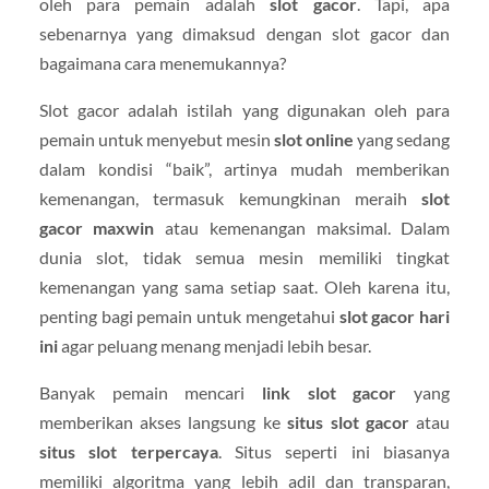
oleh para pemain adalah
slot gacor
. Tapi, apa
sebenarnya yang dimaksud dengan slot gacor dan
bagaimana cara menemukannya?
Slot gacor adalah istilah yang digunakan oleh para
pemain untuk menyebut mesin
slot online
yang sedang
dalam kondisi “baik”, artinya mudah memberikan
kemenangan, termasuk kemungkinan meraih
slot
gacor maxwin
atau kemenangan maksimal. Dalam
dunia slot, tidak semua mesin memiliki tingkat
kemenangan yang sama setiap saat. Oleh karena itu,
penting bagi pemain untuk mengetahui
slot gacor hari
ini
agar peluang menang menjadi lebih besar.
Banyak pemain mencari
link slot gacor
yang
memberikan akses langsung ke
situs slot gacor
atau
situs slot terpercaya
. Situs seperti ini biasanya
memiliki algoritma yang lebih adil dan transparan,