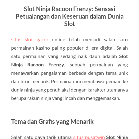
Slot Ninja Racoon Frenzy: Sensasi
Petualangan dan Keseruan dalam Dunia
Slot
situs slot gacor
online telah menjadi salah satu
permainan kasino paling populer di era digital. Salah
satu permainan yang sedang naik daun adalah
Slot
Ninja Racoon Frenzy
, sebuah permainan yang
menawarkan pengalaman berbeda dengan tema unik
dan fitur menarik. Permainan ini membawa pemain ke
dunia ninja yang penuh aksi dengan karakter utamanya
berupa rakun ninja yang lincah dan menggemaskan.
Tema dan Grafis yang Menarik
Salah satu daya tarik utama
situs pusatwin
Slot Ninja