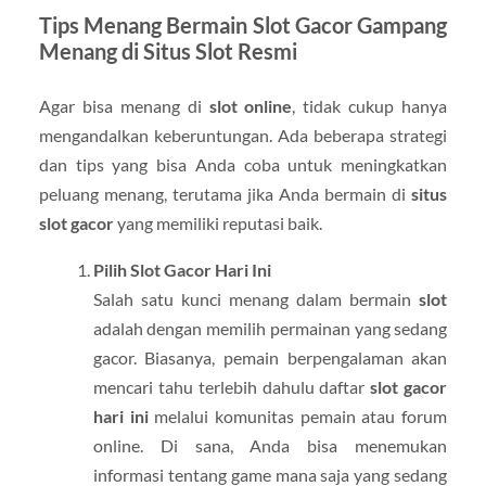
Tips Menang Bermain Slot Gacor Gampang
Menang di Situs Slot Resmi
Agar bisa menang di
slot online
, tidak cukup hanya
mengandalkan keberuntungan. Ada beberapa strategi
dan tips yang bisa Anda coba untuk meningkatkan
peluang menang, terutama jika Anda bermain di
situs
slot gacor
yang memiliki reputasi baik.
Pilih Slot Gacor Hari Ini
Salah satu kunci menang dalam bermain
slot
adalah dengan memilih permainan yang sedang
gacor. Biasanya, pemain berpengalaman akan
mencari tahu terlebih dahulu daftar
slot gacor
hari ini
melalui komunitas pemain atau forum
online. Di sana, Anda bisa menemukan
informasi tentang game mana saja yang sedang