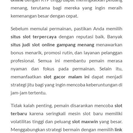
menang, terutama bagi mereka yang ingin meraih
kemenangan besar dengan cepat.
Sebelum memulai permainan, pastikan Anda memilih
situs slot terpercaya
dengan reputasi baik. Banyak
situs judi slot online gampang menang
menawarkan
bonus menarik, promosi rutin, dan layanan pelanggan
profesional. Semua ini membantu pemain merasa
nyaman dan fokus pada permainan. Selain itu,
memanfaatkan
slot gacor malam ini
dapat menjadi
strategi jitu bagi yang ingin mencoba keberuntungan di
jam-jam tertentu.
Tidak kalah penting, pemain disarankan mencoba
slot
terbaru
karena seringkali mesin slot baru memiliki
volatilitas tinggi dan peluang
slot maxwin
yang besar.
Menggabungkan strategi bermain dengan memilih
link