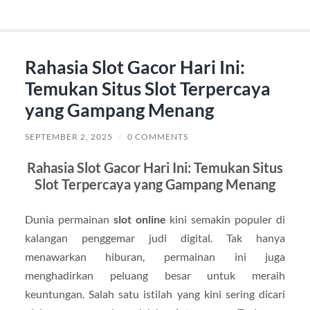
Rahasia Slot Gacor Hari Ini:
Temukan Situs Slot Terpercaya
yang Gampang Menang
SEPTEMBER 2, 2025
/
0 COMMENTS
Rahasia Slot Gacor Hari Ini: Temukan Situs
Slot Terpercaya yang Gampang Menang
Dunia permainan
slot online
kini semakin populer di
kalangan penggemar judi digital. Tak hanya
menawarkan hiburan, permainan ini juga
menghadirkan peluang besar untuk meraih
keuntungan. Salah satu istilah yang kini sering dicari