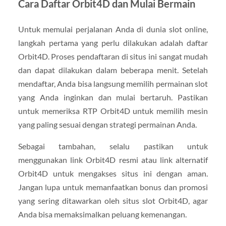
Cara Daftar Orbit4D dan Mulai Bermain
Untuk memulai perjalanan Anda di dunia slot online,
langkah pertama yang perlu dilakukan adalah daftar
Orbit4D. Proses pendaftaran di situs ini sangat mudah
dan dapat dilakukan dalam beberapa menit. Setelah
mendaftar, Anda bisa langsung memilih permainan slot
yang Anda inginkan dan mulai bertaruh. Pastikan
untuk memeriksa RTP Orbit4D untuk memilih mesin
yang paling sesuai dengan strategi permainan Anda.
Sebagai tambahan, selalu pastikan untuk
menggunakan link Orbit4D resmi atau link alternatif
Orbit4D untuk mengakses situs ini dengan aman.
Jangan lupa untuk memanfaatkan bonus dan promosi
yang sering ditawarkan oleh situs slot Orbit4D, agar
Anda bisa memaksimalkan peluang kemenangan.