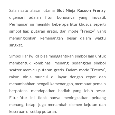
Salah satu alasan utama
Slot Ninja Racoon Frenzy
digemari adalah fitur bonusnya yang inovatif.
Permainan ini memiliki beberapa fitur khusus, seperti
simbol liar, putaran gratis, dan mode “Frenzy” yang
memungkinkan kemenangan besar dalam waktu
singkat.
Simbol liar (wild) bisa menggantikan simbol lain untuk
membentuk kombinasi menang, sedangkan simbol
scatter memicu putaran gratis. Dalam mode “Frenzy”,
rakun ninja muncul di layar dengan cepat dan
menambahkan pengali kemenangan, membuat pemain
berpotensi mendapatkan hadiah yang lebih besar.
Fitur-fitur ini tidak hanya meningkatkan peluang
menang, tetapi juga menambah elemen kejutan dan
keseruan di setiap putaran.