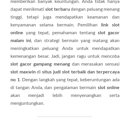
memberikan banyak keuntungan. Anda tidak hanya
dapat menikmati
slot terbaru
dengan peluang menang
tinggi, tetapi juga mendapatkan keamanan dan
kenyamanan selama bermain. Pemilihan
link slot
online
yang tepat, pemahaman tentang
slot gacor
malam ini
, dan strategi bermain yang matang akan
meningkatkan peluang Anda untuk mendapatkan
kemenangan besar. Jadi, jangan ragu untuk mencoba
slot gacor gampang menang
dan merasakan sensasi
slot maxwin
di
situs judi slot terbaik dan terpercaya
no 1
. Dengan langkah yang tepat, keberuntungan ada
di tangan Anda, dan pengalaman bermain
slot online
akan menjadi lebih menyenangkan serta
menguntungkan.