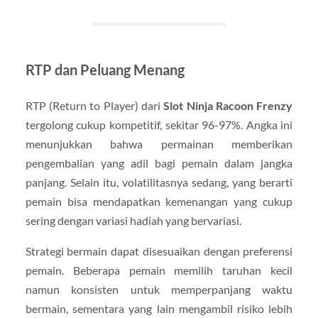
RTP dan Peluang Menang
RTP (Return to Player) dari
Slot Ninja Racoon Frenzy
tergolong cukup kompetitif, sekitar 96-97%. Angka ini
menunjukkan bahwa permainan memberikan
pengembalian yang adil bagi pemain dalam jangka
panjang. Selain itu, volatilitasnya sedang, yang berarti
pemain bisa mendapatkan kemenangan yang cukup
sering dengan variasi hadiah yang bervariasi.
Strategi bermain dapat disesuaikan dengan preferensi
pemain. Beberapa pemain memilih taruhan kecil
namun konsisten untuk memperpanjang waktu
bermain, sementara yang lain mengambil risiko lebih