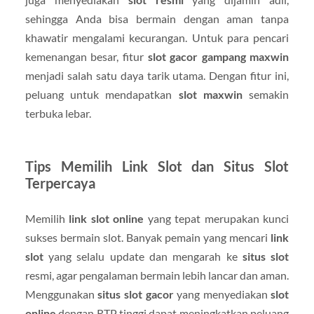
sehingga Anda bisa bermain dengan aman tanpa
khawatir mengalami kecurangan. Untuk para pencari
kemenangan besar, fitur
slot gacor gampang maxwin
menjadi salah satu daya tarik utama. Dengan fitur ini,
peluang untuk mendapatkan
slot maxwin
semakin
terbuka lebar.
Tips Memilih Link Slot dan Situs Slot
Terpercaya
Memilih
link slot online
yang tepat merupakan kunci
sukses bermain slot. Banyak pemain yang mencari
link
slot
yang selalu update dan mengarah ke
situs slot
resmi, agar pengalaman bermain lebih lancar dan aman.
Menggunakan
situs slot gacor
yang menyediakan
slot
online
dengan RTP tinggi dapat meningkatkan peluang