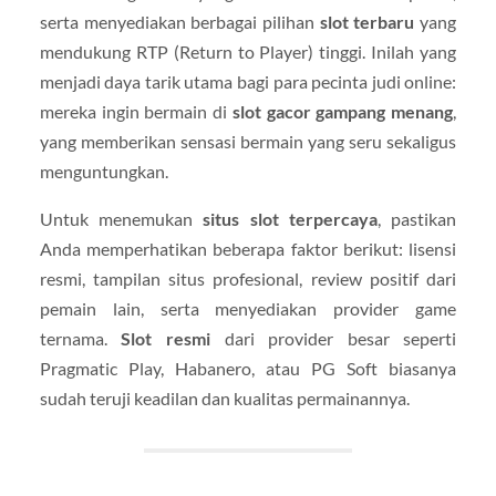
serta menyediakan berbagai pilihan
slot terbaru
yang
mendukung RTP (Return to Player) tinggi. Inilah yang
menjadi daya tarik utama bagi para pecinta judi online:
mereka ingin bermain di
slot gacor gampang menang
,
yang memberikan sensasi bermain yang seru sekaligus
menguntungkan.
Untuk menemukan
situs slot terpercaya
, pastikan
Anda memperhatikan beberapa faktor berikut: lisensi
resmi, tampilan situs profesional, review positif dari
pemain lain, serta menyediakan provider game
ternama.
Slot resmi
dari provider besar seperti
Pragmatic Play, Habanero, atau PG Soft biasanya
sudah teruji keadilan dan kualitas permainannya.