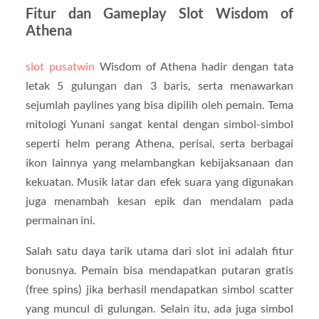
Fitur dan Gameplay Slot Wisdom of
Athena
slot pusatwin
Wisdom of Athena hadir dengan tata
letak 5 gulungan dan 3 baris, serta menawarkan
sejumlah paylines yang bisa dipilih oleh pemain. Tema
mitologi Yunani sangat kental dengan simbol-simbol
seperti helm perang Athena, perisai, serta berbagai
ikon lainnya yang melambangkan kebijaksanaan dan
kekuatan. Musik latar dan efek suara yang digunakan
juga menambah kesan epik dan mendalam pada
permainan ini.
Salah satu daya tarik utama dari slot ini adalah fitur
bonusnya. Pemain bisa mendapatkan putaran gratis
(free spins) jika berhasil mendapatkan simbol scatter
yang muncul di gulungan. Selain itu, ada juga simbol