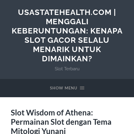
USASTATEHEALTH.COM |
MENGGALI
KEBERUNTUNGAN: KENAPA
SLOT GACOR SELALU
MENARIK UNTUK
DIMAINKAN?
Slot Terbaru
SHOW MENU
Slot Wisdom of Athena:
Permainan Slot dengan Tema
Mitologi Yunani