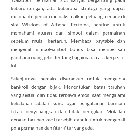
keberuntungan, ada beberapa strategi yang dapat
membantu pemain memaksimalkan peluang menang di
slot Wisdom of Athena. Pertama, penting untuk
memahami aturan dan simbol dalam permainan
sebelum mulai bertaruh. Membaca paytable dan
mengenali simbol-simbol bonus bisa memberikan
gambaran yang jelas tentang bagaimana cara kerja slot
ini.
Selanjutnya, pemain disarankan untuk mengelola
bankroll dengan bijak. Menentukan batas taruhan
yang sesuai dan tidak terbawa emosi saat mengalami
kekalahan adalah kunci agar pengalaman bermain
tetap menyenangkan dan tidak merugikan. Mulailah
dengan taruhan kecil terlebih dahulu untuk mengenali
pola permainan dan fitur-fitur yang ada.