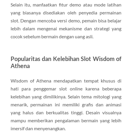
Selain itu, manfaatkan fitur demo atau mode latihan
yang biasanya disediakan oleh penyedia permainan
slot. Dengan mencoba versi demo, pemain bisa belajar
lebih dalam mengenai mekanisme dan strategi yang
cocok sebelum bermain dengan uang asli.
Popularitas dan Kelebihan Slot Wisdom of
Athena
Wisdom of Athena mendapatkan tempat khusus di
hati para penggemar slot online karena beberapa
kelebihan yang dimilikinya. Selain tema mitologi yang
menarik, permainan ini memiliki grafis dan animasi
yang halus dan berkualitas tinggi. Desain visualnya
mampu memberikan pengalaman bermain yang lebih
imersif dan menyenangkan.