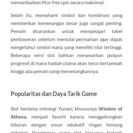
memanfaatkan fitur free spin secara maksimal.
Selain itu, memahami simbol dan kombinasi yang
memberikan kemenangan besar juga sangat penting.
Pemain disarankan untuk mempelajari tabel
pembayaran sebelum memulai permainan agar dapat
mengetahui simbol mana yang memiliki nilai tertinggi.
Beberapa versi slot bahkan menawarkan jackpot
progresif, di mana hadiah utama akan terus bertambah
hingga ada pemain yang memenangkannya.
Popularitas dan Daya Tarik Game
Slot bertema mitologi Yunani, khususnya
Wisdom of
Athena
, menjadi favorit karena menggabungkan
hiburan dengan unsur edukatif ringan tentang
mitologi. Penggemar game slot biasanya tertarik