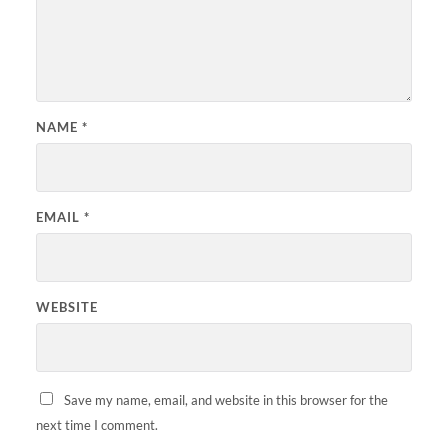
NAME
*
EMAIL
*
WEBSITE
Save my name, email, and website in this browser for the
next time I comment.