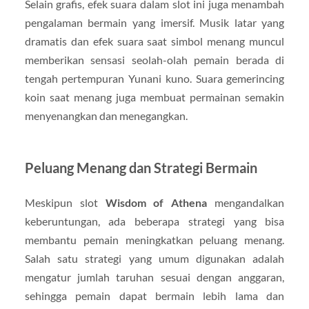
Selain grafis, efek suara dalam slot ini juga menambah
pengalaman bermain yang imersif. Musik latar yang
dramatis dan efek suara saat simbol menang muncul
memberikan sensasi seolah-olah pemain berada di
tengah pertempuran Yunani kuno. Suara gemerincing
koin saat menang juga membuat permainan semakin
menyenangkan dan menegangkan.
Peluang Menang dan Strategi Bermain
Meskipun slot
Wisdom of Athena
mengandalkan
keberuntungan, ada beberapa strategi yang bisa
membantu pemain meningkatkan peluang menang.
Salah satu strategi yang umum digunakan adalah
mengatur jumlah taruhan sesuai dengan anggaran,
sehingga pemain dapat bermain lebih lama dan