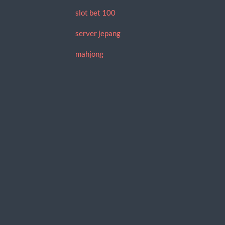
slot bet 100
server jepang
mahjong