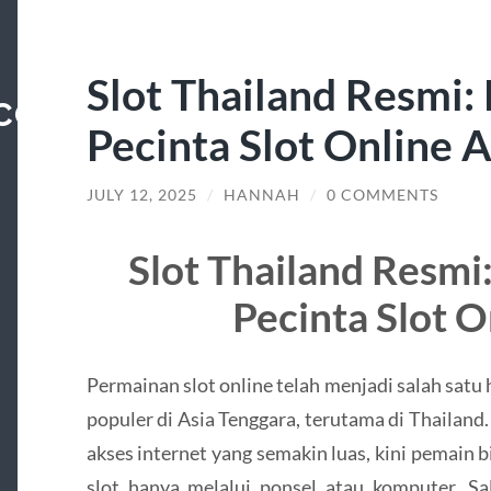
Slot Thailand Resmi: 
.COM
Pecinta Slot Online A
JULY 12, 2025
/
HANNAH
/
0 COMMENTS
Slot Thailand Resmi:
Pecinta Slot O
Permainan slot online telah menjadi salah satu
populer di Asia Tenggara, terutama di Thailan
akses internet yang semakin luas, kini pemain 
slot hanya melalui ponsel atau komputer. Sa