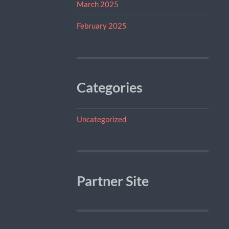
March 2025
February 2025
Categories
Uncategorized
Partner Site