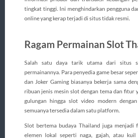
tingkat tinggi. Ini menghindarkan pengguna da
online yang kerap terjadi di situs tidak resmi.
Ragam Permainan Slot Th
Salah satu daya tarik utama dari situs s
permainannya. Para penyedia game besar sepert
dan Joker Gaming biasanya bekerja sama den
ribuan jenis mesin slot dengan tema dan fitur 
gulungan hingga slot video modern dengan 
semuanya tersedia dalam satu platform.
Slot bertema budaya Thailand juga menjadi 
elemen lokal seperti naga, gajah, atau ku