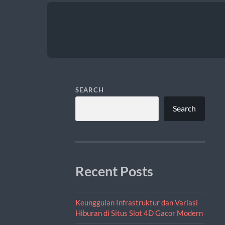
SEARCH
Search
Recent Posts
Keunggulan Infrastruktur dan Variasi
Hiburan di Situs Slot 4D Gacor Modern