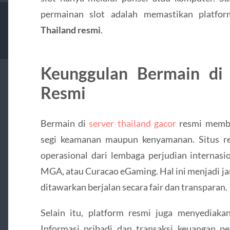
permainan slot adalah memastikan platf
Thailand resmi
.
Keunggulan Bermain di 
Resmi
Bermain di
server thailand gacor
resmi membe
segi keamanan maupun kenyamanan. Situs res
operasional dari lembaga perjudian internasi
MGA, atau Curacao eGaming. Hal ini menjadi j
ditawarkan berjalan secara fair dan transparan.
Selain itu, platform resmi juga menyediak
Informasi pribadi dan transaksi keuangan pe