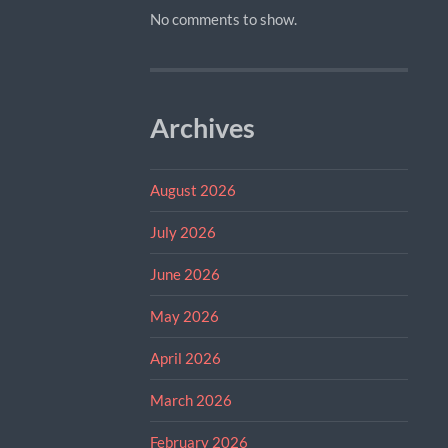
No comments to show.
Archives
August 2026
July 2026
June 2026
May 2026
April 2026
March 2026
February 2026