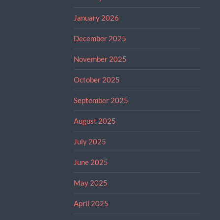
January 2026
December 2025
November 2025
October 2025
September 2025
August 2025
July 2025
June 2025
May 2025
April 2025