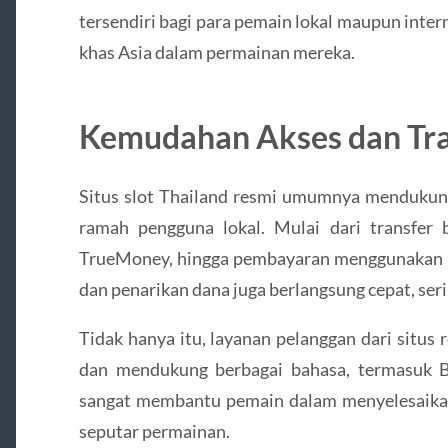
tersendiri bagi para pemain lokal maupun inte
khas Asia dalam permainan mereka.
Kemudahan Akses dan Tra
Situs slot Thailand resmi umumnya menduku
ramah pengguna lokal. Mulai dari transfer b
TrueMoney, hingga pembayaran menggunakan kri
dan penarikan dana juga berlangsung cepat, ser
Tidak hanya itu, layanan pelanggan dari situs
dan mendukung berbagai bahasa, termasuk Ba
sangat membantu pemain dalam menyelesaika
seputar permainan.