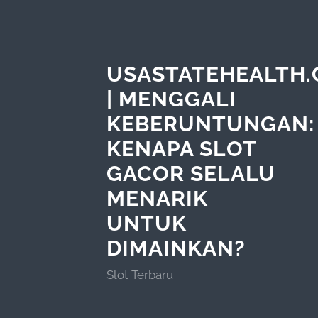
USASTATEHEALTH
| MENGGALI
KEBERUNTUNGAN:
KENAPA SLOT
GACOR SELALU
MENARIK
UNTUK
DIMAINKAN?
Slot Terbaru