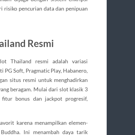
ri risiko pencurian data dan penipuan
ailand Resmi
lot Thailand resmi adalah variasi
i PG Soft, Pragmatic Play, Habanero,
gan situs resmi untuk menghadirkan
yang beragam. Mulai dari slot klasik 3
fitur bonus dan jackpot progresif,
favorit karena menampilkan elemen-
il Buddha. Ini menambah daya tarik