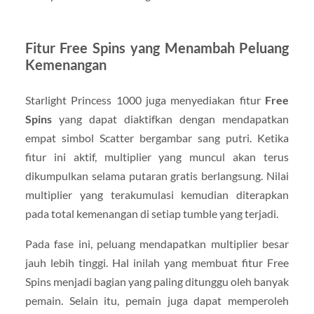
Fitur Free Spins yang Menambah Peluang
Kemenangan
Starlight Princess 1000 juga menyediakan fitur
Free
Spins
yang dapat diaktifkan dengan mendapatkan
empat simbol Scatter bergambar sang putri. Ketika
fitur ini aktif, multiplier yang muncul akan terus
dikumpulkan selama putaran gratis berlangsung. Nilai
multiplier yang terakumulasi kemudian diterapkan
pada total kemenangan di setiap tumble yang terjadi.
Pada fase ini, peluang mendapatkan multiplier besar
jauh lebih tinggi. Hal inilah yang membuat fitur Free
Spins menjadi bagian yang paling ditunggu oleh banyak
pemain. Selain itu, pemain juga dapat memperoleh