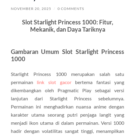
NOVEMBER 20, 2025
/
0 COMMENTS
Slot Starlight Princess 1000: Fitur,
Mekanik, dan Daya Tariknya
Gambaran Umum Slot Starlight Princess
1000
Starlight Princess 1000 merupakan salah satu
permainan
link slot gacor
bertema fantasi yang
dikembangkan oleh Pragmatic Play sebagai versi
lanjutan dari Starlight Princess sebelumnya.
Permainan ini menghadirkan nuansa anime dengan
karakter utama seorang putri penjaga langit yang
menjadi ikon utama di dalam permainan. Versi 1000
hadir dengan volatilitas sangat tinggi, menampilkan