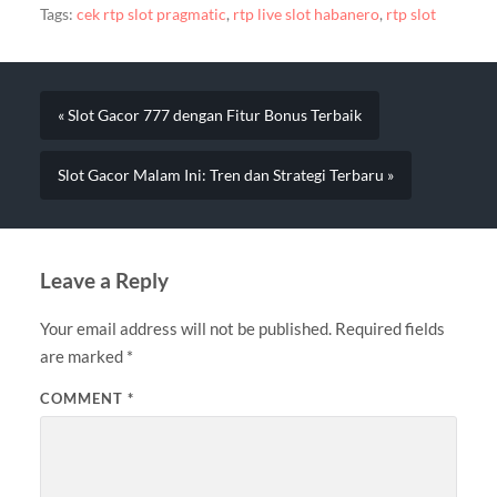
Tags:
cek rtp slot pragmatic
,
rtp live slot habanero
,
rtp slot
« Slot Gacor 777 dengan Fitur Bonus Terbaik
Slot Gacor Malam Ini: Tren dan Strategi Terbaru »
Leave a Reply
Your email address will not be published.
Required fields
are marked
*
COMMENT
*