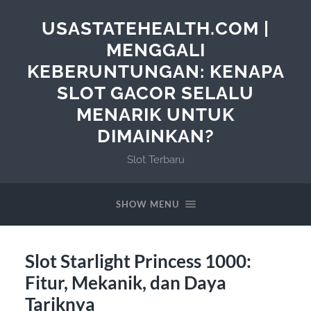
USASTATEHEALTH.COM |
MENGGALI
KEBERUNTUNGAN: KENAPA
SLOT GACOR SELALU
MENARIK UNTUK
DIMAINKAN?
Slot Terbaru
SHOW MENU
Slot Starlight Princess 1000:
Fitur, Mekanik, dan Daya
Tariknya