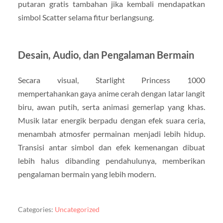
putaran gratis tambahan jika kembali mendapatkan
simbol Scatter selama fitur berlangsung.
Desain, Audio, dan Pengalaman Bermain
Secara visual, Starlight Princess 1000
mempertahankan gaya anime cerah dengan latar langit
biru, awan putih, serta animasi gemerlap yang khas.
Musik latar energik berpadu dengan efek suara ceria,
menambah atmosfer permainan menjadi lebih hidup.
Transisi antar simbol dan efek kemenangan dibuat
lebih halus dibanding pendahulunya, memberikan
pengalaman bermain yang lebih modern.
Categories:
Uncategorized