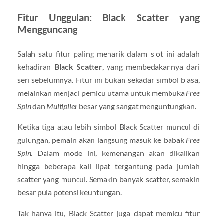
Fitur Unggulan: Black Scatter yang
Mengguncang
Salah satu fitur paling menarik dalam slot ini adalah
kehadiran
Black Scatter
, yang membedakannya dari
seri sebelumnya. Fitur ini bukan sekadar simbol biasa,
melainkan menjadi pemicu utama untuk membuka
Free
Spin
dan
Multiplier
besar yang sangat menguntungkan.
Ketika tiga atau lebih simbol Black Scatter muncul di
gulungan, pemain akan langsung masuk ke babak
Free
Spin
. Dalam mode ini, kemenangan akan dikalikan
hingga beberapa kali lipat tergantung pada jumlah
scatter yang muncul. Semakin banyak scatter, semakin
besar pula potensi keuntungan.
Tak hanya itu, Black Scatter juga dapat memicu fitur