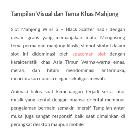
Tampilan Visual dan Tema Khas Mahjong
Slot Mahjong Wins 3 – Black Scatter hadir dengan
desain grafis yang memanjakan mata. Mengusung
tema permainan mahjong klasik, simbol-simbol dalam
slot ini didominasi oleh
spaceman slot
dengan
karakteristik khas Asia Timur. Warna-warna emas,
merah, dan hitam mendominasi antarmuka,
menciptakan nuansa elegan sekaligus mewah.
Animasi halus saat kemenangan terjadi serta latar
musik yang kental dengan nuansa oriental membuat
pengalaman bermain semakin imersif. Tampilan antar
muka juga sangat responsif, baik saat dimainkan di
perangkat desktop maupun mobile.