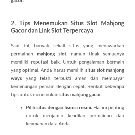
gacor
.
2. Tips Menemukan Situs Slot Mahjong
Gacor dan Link Slot Terpercaya
Saat ini, banyak sekali situs yang menawarkan
permainan
mahjong slot
, namun tidak semuanya
memiliki reputasi baik. Untuk pengalaman bermain
yang optimal, Anda harus memilih
situs slot mahjong
ways
yang telah terbukti aman dan membayar
kemenangan pemain dengan cepat. Berikut beberapa
tips untuk menemukan
situs mahjong gacor
:
Pilih situs dengan lisensi resmi.
Hal ini penting
untuk menjamin keadilan permainan dan
keamanan data Anda.