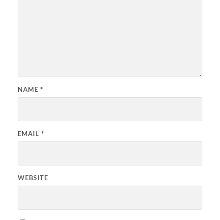
NAME
*
EMAIL
*
WEBSITE