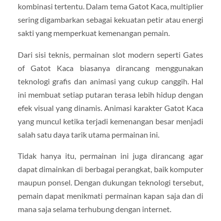
kombinasi tertentu. Dalam tema Gatot Kaca, multiplier
sering digambarkan sebagai kekuatan petir atau energi
sakti yang memperkuat kemenangan pemain.
Dari sisi teknis, permainan slot modern seperti Gates
of Gatot Kaca biasanya dirancang menggunakan
teknologi grafis dan animasi yang cukup canggih. Hal
ini membuat setiap putaran terasa lebih hidup dengan
efek visual yang dinamis. Animasi karakter Gatot Kaca
yang muncul ketika terjadi kemenangan besar menjadi
salah satu daya tarik utama permainan ini.
Tidak hanya itu, permainan ini juga dirancang agar
dapat dimainkan di berbagai perangkat, baik komputer
maupun ponsel. Dengan dukungan teknologi tersebut,
pemain dapat menikmati permainan kapan saja dan di
mana saja selama terhubung dengan internet.