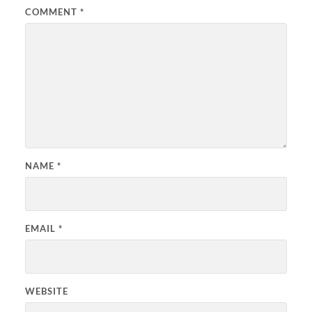
COMMENT
*
NAME
*
EMAIL
*
WEBSITE