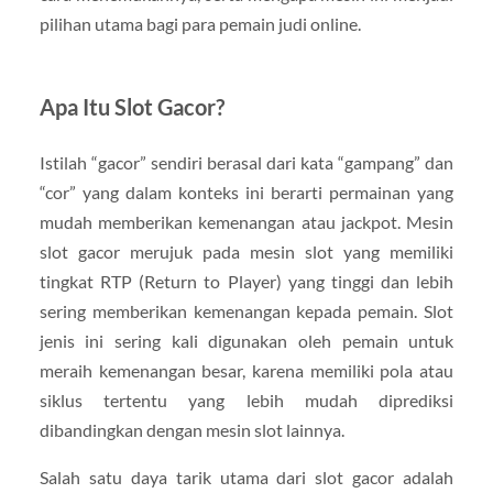
pilihan utama bagi para pemain judi online.
Apa Itu Slot Gacor?
Istilah “gacor” sendiri berasal dari kata “gampang” dan
“cor” yang dalam konteks ini berarti permainan yang
mudah memberikan kemenangan atau jackpot. Mesin
slot gacor merujuk pada mesin slot yang memiliki
tingkat RTP (Return to Player) yang tinggi dan lebih
sering memberikan kemenangan kepada pemain. Slot
jenis ini sering kali digunakan oleh pemain untuk
meraih kemenangan besar, karena memiliki pola atau
siklus tertentu yang lebih mudah diprediksi
dibandingkan dengan mesin slot lainnya.
Salah satu daya tarik utama dari slot gacor adalah