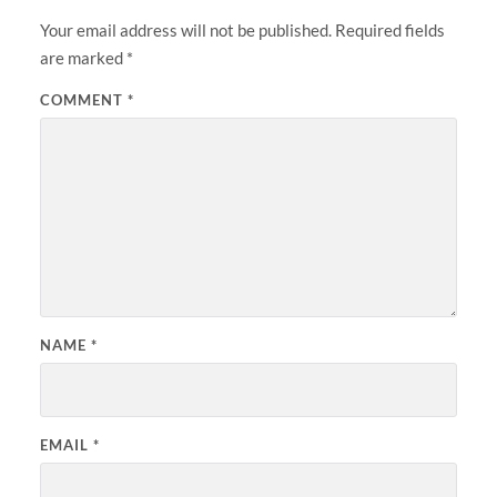
Your email address will not be published.
Required fields
are marked
*
COMMENT
*
NAME
*
EMAIL
*