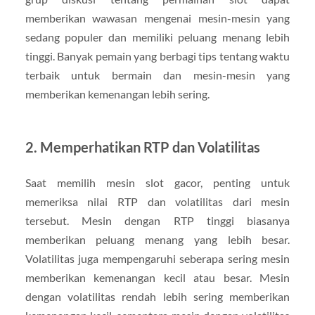
memberikan wawasan mengenai mesin-mesin yang
sedang populer dan memiliki peluang menang lebih
tinggi. Banyak pemain yang berbagi tips tentang waktu
terbaik untuk bermain dan mesin-mesin yang
memberikan kemenangan lebih sering.
2. Memperhatikan RTP dan Volatilitas
Saat memilih mesin slot gacor, penting untuk
memeriksa nilai RTP dan volatilitas dari mesin
tersebut. Mesin dengan RTP tinggi biasanya
memberikan peluang menang yang lebih besar.
Volatilitas juga mempengaruhi seberapa sering mesin
memberikan kemenangan kecil atau besar. Mesin
dengan volatilitas rendah lebih sering memberikan