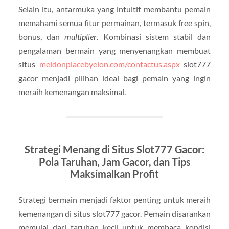
Selain itu, antarmuka yang intuitif membantu pemain
memahami semua fitur permainan, termasuk free spin,
bonus, dan
multiplier
. Kombinasi sistem stabil dan
pengalaman bermain yang menyenangkan membuat
situs
meldonplacebyelon.com/contactus.aspx
slot777
gacor menjadi pilihan ideal bagi pemain yang ingin
meraih kemenangan maksimal.
Strategi Menang di Situs Slot777 Gacor:
Pola Taruhan, Jam Gacor, dan Tips
Maksimalkan Profit
Strategi bermain menjadi faktor penting untuk meraih
kemenangan di situs slot777 gacor. Pemain disarankan
memulai dari taruhan kecil untuk membaca kondisi