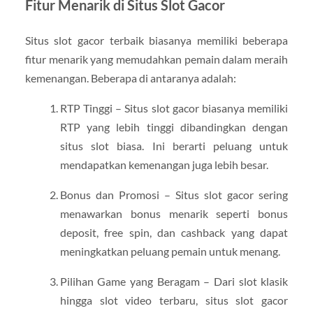
Fitur Menarik di Situs Slot Gacor
Situs slot gacor terbaik biasanya memiliki beberapa
fitur menarik yang memudahkan pemain dalam meraih
kemenangan. Beberapa di antaranya adalah:
RTP Tinggi – Situs slot gacor biasanya memiliki
RTP yang lebih tinggi dibandingkan dengan
situs slot biasa. Ini berarti peluang untuk
mendapatkan kemenangan juga lebih besar.
Bonus dan Promosi – Situs slot gacor sering
menawarkan bonus menarik seperti bonus
deposit, free spin, dan cashback yang dapat
meningkatkan peluang pemain untuk menang.
Pilihan Game yang Beragam – Dari slot klasik
hingga slot video terbaru, situs slot gacor