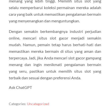
menang yang lebih tinggi. Memilih situs slot yang
selalu memperbarui koleksi permainan mereka adalah
cara yang baik untuk memastikan pengalaman bermain
yang menyenangkan dan menguntungkan.
Dengan semakin berkembangnya industri perjudian
online, mencari situs slot gacor menjadi semakin
mudah. Namun, pemain tetap harus berhati-hati dan
memastikan mereka bermain di situs yang aman dan
terpercaya. Jadi, jika Anda mencari slot gacor gampang
menang dan ingin menikmati pengalaman bermain
yang seru, pastikan untuk memilih situs slot yang
terbaik dan sesuai dengan preferensi Anda.
Ask ChatGPT
Categories:
Uncategorized