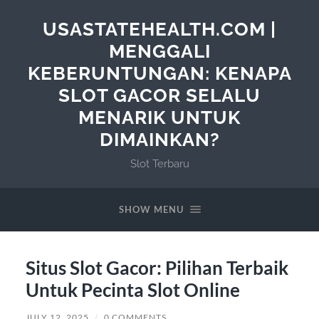
USASTATEHEALTH.COM |
MENGGALI
KEBERUNTUNGAN: KENAPA
SLOT GACOR SELALU
MENARIK UNTUK
DIMAINKAN?
Slot Terbaru
SHOW MENU
Situs Slot Gacor: Pilihan Terbaik
Untuk Pecinta Slot Online
JULY 12, 2025
/
0 COMMENTS