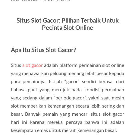
Situs Slot Gacor: Pilihan Terbaik Untuk
Pecinta Slot Online
Apa Itu Situs Slot Gacor?
Situs
slot gacor
adalah platform permainan slot online
yang menawarkan peluang menang lebih besar kepada
para pemainnya. Istilah “gacor” sendiri berasal dari
bahasa gaul yang merujuk pada kondisi permainan
yang sedang dalam “periode gacor”, yakni saat mesin
slot memberikan kemenangan secara lebih sering dan
besar. Banyak pemain yang mencari situs slot gacor
hari ini karena mereka percaya bahwa ini adalah
kesempatan emas untuk meraih kemenangan besar.