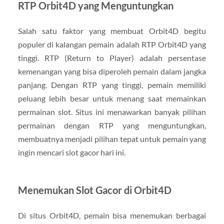
RTP Orbit4D yang Menguntungkan
Salah satu faktor yang membuat Orbit4D begitu
populer di kalangan pemain adalah RTP Orbit4D yang
tinggi. RTP (Return to Player) adalah persentase
kemenangan yang bisa diperoleh pemain dalam jangka
panjang. Dengan RTP yang tinggi, pemain memiliki
peluang lebih besar untuk menang saat memainkan
permainan slot. Situs ini menawarkan banyak pilihan
permainan dengan RTP yang menguntungkan,
membuatnya menjadi pilihan tepat untuk pemain yang
ingin mencari slot gacor hari ini.
Menemukan Slot Gacor di Orbit4D
Di situs Orbit4D, pemain bisa menemukan berbagai