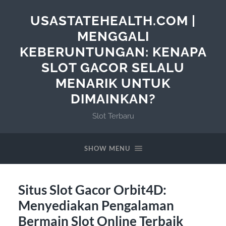
USASTATEHEALTH.COM |
MENGGALI
KEBERUNTUNGAN: KENAPA
SLOT GACOR SELALU
MENARIK UNTUK
DIMAINKAN?
Slot Terbaru
SHOW MENU
Situs Slot Gacor Orbit4D:
Menyediakan Pengalaman
Bermain Slot Online Terbaik