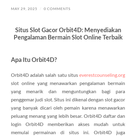
MAY 29, 2025
/
0 COMMENTS
Situs Slot Gacor Orbit4D: Menyediakan
Pengalaman Bermain Slot Online Terbaik
Apa Itu Orbit4D?
Orbit4D adalah salah satu situs
everestcounseling.org
slot online yang menawarkan pengalaman bermain
yang menarik dan menguntungkan bagi para
penggemar judi slot. Situs ini dikenal dengan slot gacor
yang banyak dicari oleh pemain karena menawarkan
peluang menang yang lebih besar. Orbit4D daftar dan
login Orbit4D memberikan akses mudah untuk
memulai permainan di situs ini. Orbit4D juga