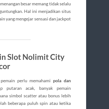
 kemenangan besar memang tidak selalu
guntungkan. Hal ini menjadikan situs
ain yang mengejar sensasi dan jackpot
n Slot Nolimit City
cor
, pemain perlu memahami
pola dan
ap putaran acak, banyak pemain
ana simbol scatter atau bonus lebih
elah beberapa puluh spin atau ketika