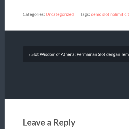
Categories:
Uncategorized
Tags:
demo slot nolimit ci
« Slot Wisdom of Athena: Permainan Slot dengan Tem
Leave a Reply