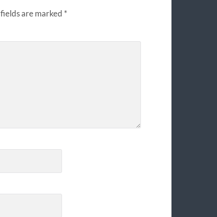
fields are marked
*