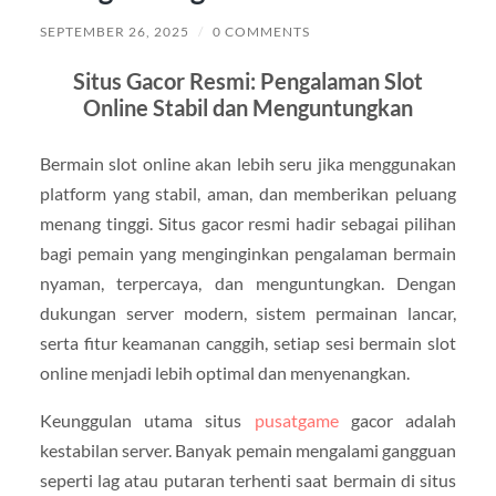
SEPTEMBER 26, 2025
/
0 COMMENTS
Situs Gacor Resmi: Pengalaman Slot
Online Stabil dan Menguntungkan
Bermain slot online akan lebih seru jika menggunakan
platform yang stabil, aman, dan memberikan peluang
menang tinggi. Situs gacor resmi hadir sebagai pilihan
bagi pemain yang menginginkan pengalaman bermain
nyaman, terpercaya, dan menguntungkan. Dengan
dukungan server modern, sistem permainan lancar,
serta fitur keamanan canggih, setiap sesi bermain slot
online menjadi lebih optimal dan menyenangkan.
Keunggulan utama situs
pusatgame
gacor adalah
kestabilan server. Banyak pemain mengalami gangguan
seperti lag atau putaran terhenti saat bermain di situs