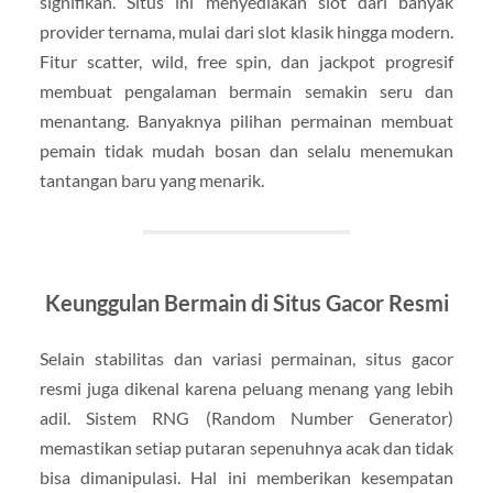
signifikan. Situs ini menyediakan slot dari banyak
provider ternama, mulai dari slot klasik hingga modern.
Fitur scatter, wild, free spin, dan jackpot progresif
membuat pengalaman bermain semakin seru dan
menantang. Banyaknya pilihan permainan membuat
pemain tidak mudah bosan dan selalu menemukan
tantangan baru yang menarik.
Keunggulan Bermain di Situs Gacor Resmi
Selain stabilitas dan variasi permainan, situs gacor
resmi juga dikenal karena peluang menang yang lebih
adil. Sistem RNG (Random Number Generator)
memastikan setiap putaran sepenuhnya acak dan tidak
bisa dimanipulasi. Hal ini memberikan kesempatan