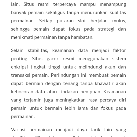
lain. Situs resmi terpercaya mampu menampung
banyak pemain sekaligus tanpa menurunkan kualitas
permainan. Setiap putaran slot berjalan mulus,
sehingga pemain dapat fokus pada strategi dan
menikmati permainan tanpa hambatan.
Selain stabilitas, keamanan data menjadi faktor
penting. Situs gacor resmi menggunakan sistem
enkripsi tingkat tinggi untuk melindungi akun dan
transaksi pemain. Perlindungan ini membuat pemain
dapat bermain dengan tenang tanpa khawatir akan
kebocoran data atau tindakan penipuan. Keamanan
yang terjamin juga meningkatkan rasa percaya diri
pemain untuk bermain lebih lama dan fokus pada
permainan.
Variasi permainan menjadi daya tarik lain yang