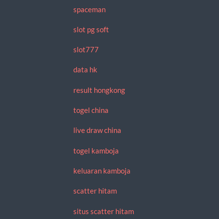
spaceman
slot pg soft
slot777
data hk
result hongkong
togel china
live draw china
togel kamboja
keluaran kamboja
scatter hitam
situs scatter hitam