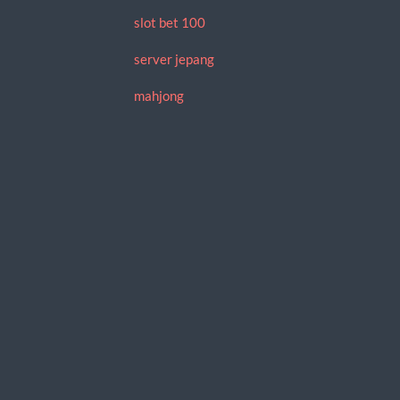
slot bet 100
server jepang
mahjong