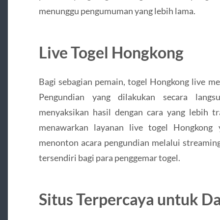
menunggu pengumuman yang lebih lama.
Live Togel Hongkong
Bagi sebagian pemain, togel Hongkong live me
Pengundian yang dilakukan secara lang
menyaksikan hasil dengan cara yang lebih tr
menawarkan layanan live togel Hongkong
menonton acara pengundian melalui streaming
tersendiri bagi para penggemar togel.
Situs Terpercaya untuk D