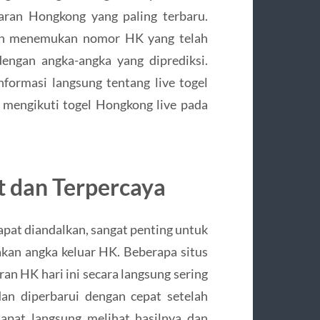
aran Hongkong yang paling terbaru.
dah menemukan nomor HK yang telah
ngan angka-angka yang diprediksi.
nformasi langsung tentang live togel
mengikuti togel Hongkong live pada
 dan Terpercaya
apat diandalkan, sangat penting untuk
kan angka keluar HK. Beberapa situs
ran HK hari ini secara langsung sering
an diperbarui dengan cepat setelah
apat langsung melihat hasilnya dan