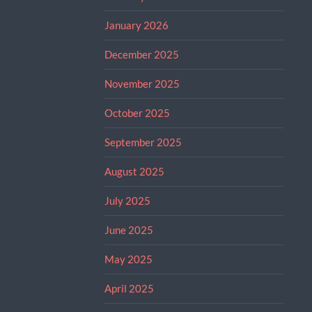
January 2026
December 2025
November 2025
October 2025
September 2025
August 2025
July 2025
June 2025
May 2025
April 2025