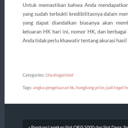
Untuk memastikan bahwa Anda mendapatkan in
yang sudah terbukti kredibilitasnya dalam me
yang dapat diandalkan biasanya akan memb
keluaran HK hari ini, nomor HK, dan berbagai 
Anda tidak perlu khawatir tentang akurasi hasil
Categories:
Uncategorized
Tags:
angka pengeluaran hk
,
hongkong prize
,
judi togel 
« Panduan Lengkap Slot QRIS 5000 dan Slot Dana: Sol