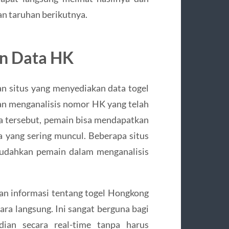
n taruhan berikutnya.
n Data HK
n situs yang menyediakan data togel
n menganalisis nomor HK yang telah
a tersebut, pemain bisa mendapatkan
a yang sering muncul. Beberapa situs
mudahkan pemain dalam menganalisis
ilkan informasi tentang togel Hongkong
cara langsung. Ini sangat berguna bagi
dian secara real-time tanpa harus