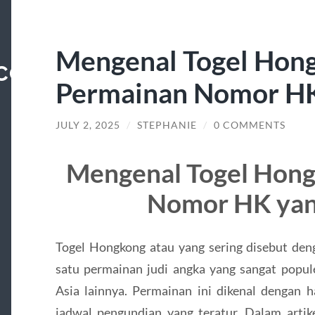
Mengenal Togel Hon
.COM
Permainan Nomor HK
JULY 2, 2025
/
STEPHANIE
/
0 COMMENTS
Mengenal Togel Hong
Nomor HK yan
Togel Hongkong atau yang sering disebut de
satu permainan judi angka yang sangat popul
Asia lainnya. Permainan ini dikenal dengan h
jadwal pengundian yang teratur. Dalam artik