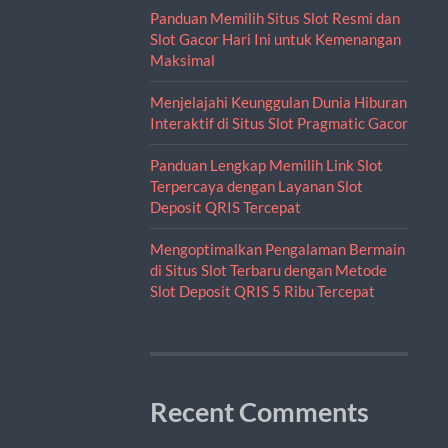
Panduan Memilih Situs Slot Resmi dan
Slot Gacor Hari Ini untuk Kemenangan
Maksimal
Menjelajahi Keunggulan Dunia Hiburan
Interaktif di Situs Slot Pragmatic Gacor
Panduan Lengkap Memilih Link Slot
Terpercaya dengan Layanan Slot
Deposit QRIS Tercepat
Mengoptimalkan Pengalaman Bermain
di Situs Slot Terbaru dengan Metode
Slot Deposit QRIS 5 Ribu Tercepat
Recent Comments