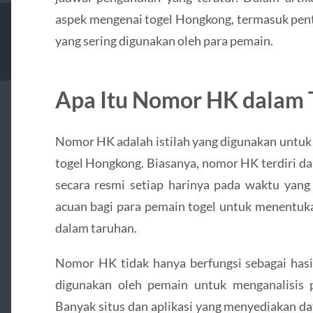
aspek mengenai togel Hongkong, termasuk pen
yang sering digunakan oleh para pemain.
Apa Itu Nomor HK dalam 
Nomor HK adalah istilah yang digunakan untuk
togel Hongkong. Biasanya, nomor HK terdiri d
secara resmi setiap harinya pada waktu yang 
acuan bagi para pemain togel untuk menentuk
dalam taruhan.
Nomor HK tidak hanya berfungsi sebagai hasil
digunakan oleh pemain untuk menganalisis p
Banyak situs dan aplikasi yang menyediakan d