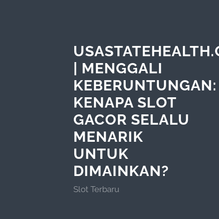
USASTATEHEALTH
| MENGGALI
KEBERUNTUNGAN:
KENAPA SLOT
GACOR SELALU
MENARIK
UNTUK
DIMAINKAN?
Slot Terbaru