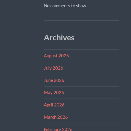
No comments to show.
Archives
August 2026
July 2026
June 2026
May 2026
April 2026
March 2026
February 2026