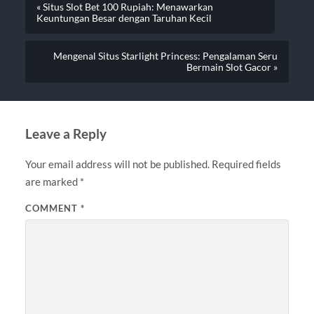
« Situs Slot Bet 100 Rupiah: Menawarkan
Keuntungan Besar dengan Taruhan Kecil
Mengenal Situs Starlight Princess: Pengalaman Seru
Bermain Slot Gacor »
Leave a Reply
Your email address will not be published.
Required fields
are marked
*
COMMENT
*