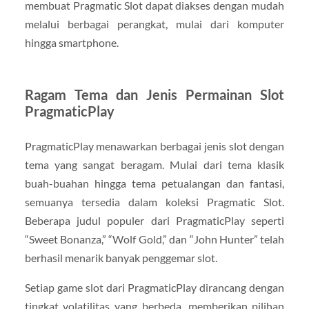
membuat Pragmatic Slot dapat diakses dengan mudah
melalui berbagai perangkat, mulai dari komputer
hingga smartphone.
Ragam Tema dan Jenis Permainan Slot
PragmaticPlay
PragmaticPlay menawarkan berbagai jenis slot dengan
tema yang sangat beragam. Mulai dari tema klasik
buah-buahan hingga tema petualangan dan fantasi,
semuanya tersedia dalam koleksi Pragmatic Slot.
Beberapa judul populer dari PragmaticPlay seperti
“Sweet Bonanza,” “Wolf Gold,” dan “John Hunter” telah
berhasil menarik banyak penggemar slot.
Setiap game slot dari PragmaticPlay dirancang dengan
tingkat volatilitas yang berbeda, memberikan pilihan