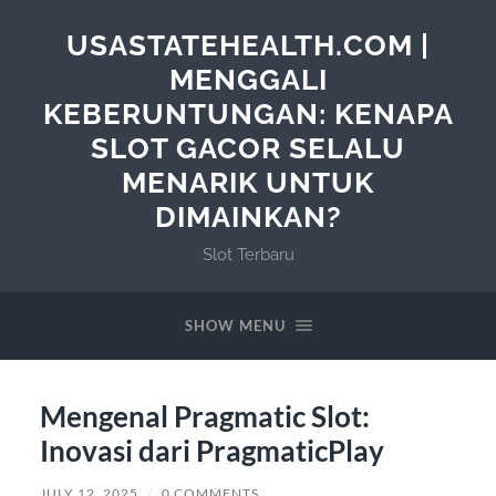
USASTATEHEALTH.COM |
MENGGALI
KEBERUNTUNGAN: KENAPA
SLOT GACOR SELALU
MENARIK UNTUK
DIMAINKAN?
Slot Terbaru
SHOW MENU
Mengenal Pragmatic Slot:
Inovasi dari PragmaticPlay
JULY 12, 2025
/
0 COMMENTS