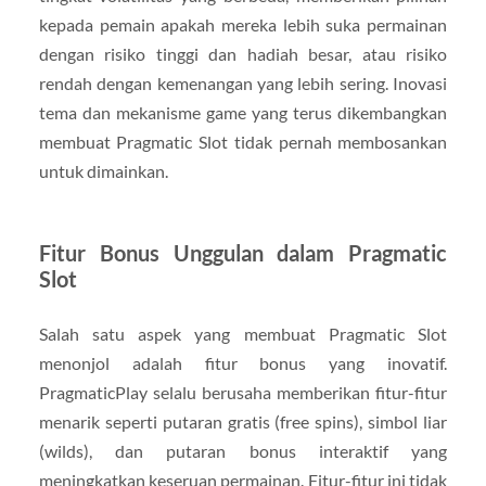
kepada pemain apakah mereka lebih suka permainan
dengan risiko tinggi dan hadiah besar, atau risiko
rendah dengan kemenangan yang lebih sering. Inovasi
tema dan mekanisme game yang terus dikembangkan
membuat Pragmatic Slot tidak pernah membosankan
untuk dimainkan.
Fitur Bonus Unggulan dalam Pragmatic
Slot
Salah satu aspek yang membuat Pragmatic Slot
menonjol adalah fitur bonus yang inovatif.
PragmaticPlay selalu berusaha memberikan fitur-fitur
menarik seperti putaran gratis (free spins), simbol liar
(wilds), dan putaran bonus interaktif yang
meningkatkan keseruan permainan. Fitur-fitur ini tidak