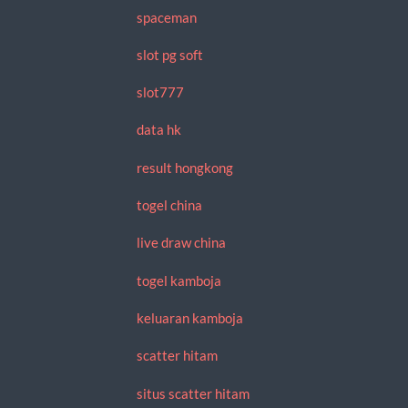
spaceman
slot pg soft
slot777
data hk
result hongkong
togel china
live draw china
togel kamboja
keluaran kamboja
scatter hitam
situs scatter hitam