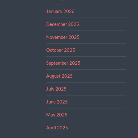
January 2026
December 2025
November 2025
October 2025
September 2025
August 2025
July 2025
June 2025
May 2025
April 2025