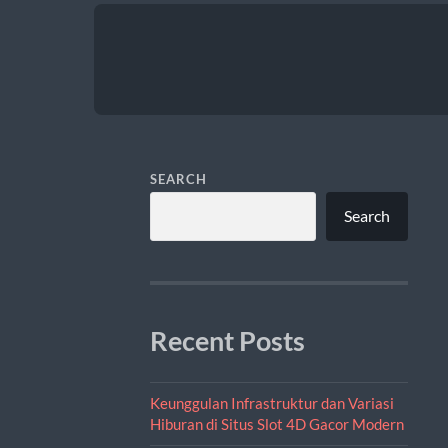
SEARCH
Search
Recent Posts
Keunggulan Infrastruktur dan Variasi
Hiburan di Situs Slot 4D Gacor Modern