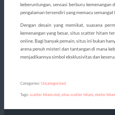
keberuntungan, sensasi berburu kemenangan di
pengalaman tersendiri yang memacu semangat 
Dengan desain yang memikat, suasana perm
kemenangan yang besar, situs scatter hitam ter
online. Bagi banyak pemain, situs ini bukan ha
arena penuh misteri dan tantangan di mana ke
menjadikannya simbol eksklusivitas dan keseruan
Categories:
Uncategorized
Tags:
scatter hitam slot
,
situs scatter hitam
,
sketer hitam