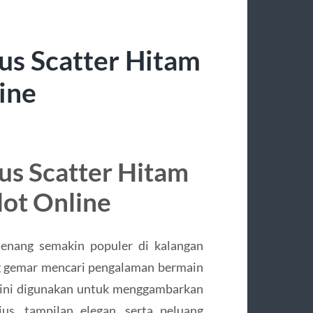
us Scatter Hitam
ine
us Scatter Hitam
lot Online
enang
semakin populer di kalangan
ng gemar mencari pengalaman bermain
h ini digunakan untuk menggambarkan
us, tampilan elegan, serta peluang