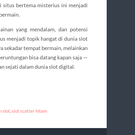
 situs bertema misterius ini menjadi
bermain.
ainan yang mendalam, dan potensi
us menjadi topik hangat di dunia slot
nya sekadar tempat bermain, melainkan
beruntungan bisa datang kapan saja —
 sejati dalam dunia slot digital.
 slot
,
slot scatter hitam