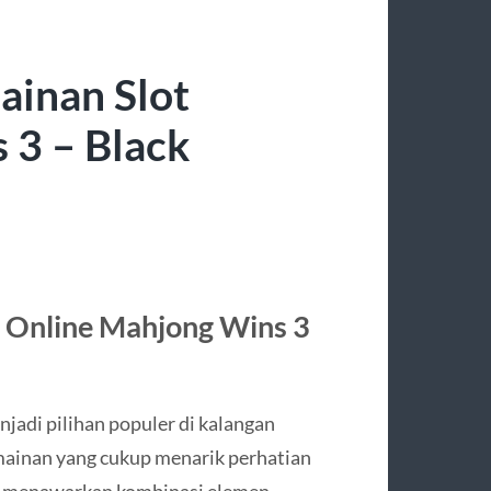
ainan Slot
 3 – Black
t Online Mahjong Wins 3
njadi pilihan populer di kalangan
rmainan yang cukup menarik perhatian
ini menawarkan kombinasi elemen