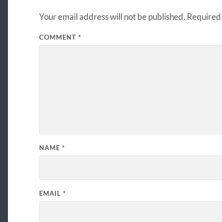
Your email address will not be published.
Required 
COMMENT
*
NAME
*
EMAIL
*