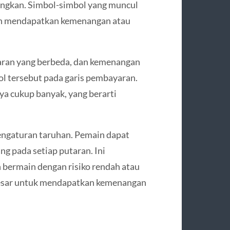
ngkan. Simbol-simbol yang muncul
n mendapatkan kemenangan atau
yaran yang berbeda, dan kemenangan
l tersebut pada garis pembayaran.
a cukup banyak, yang berarti
pengaturan taruhan. Pemain dapat
g pada setiap putaran. Ini
n bermain dengan risiko rendah atau
besar untuk mendapatkan kemenangan