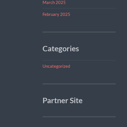
March 2025
February 2025
Categories
Uncategorized
Partner Site