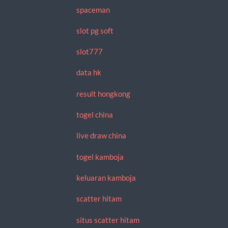
spaceman
slot pg soft
slot777
data hk
result hongkong
togel china
live draw china
togel kamboja
keluaran kamboja
scatter hitam
situs scatter hitam