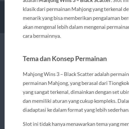
klasik dari permainan Mahjong yang terkenal de
menarik yang bisa memberikan pengalaman bermai
akan mengenal lebih dalam mengenai permainan sl
cara bermainnya.
Tema dan Konsep Permainan
Mahjong Wins 3 – Black Scatter adalah permaina
permainan Mahjong, yang berasal dari Tiongkok
yang sangat terkenal, dimainkan dengan set ubin
dan memiliki aturan yang cukup kompleks. Dalam
diadaptasi ke dalam format yang lebih sederh
Slot ini tidak hanya menawarkan tema yang me