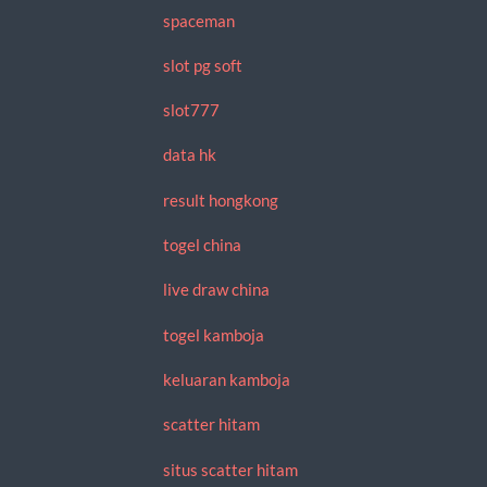
spaceman
slot pg soft
slot777
data hk
result hongkong
togel china
live draw china
togel kamboja
keluaran kamboja
scatter hitam
situs scatter hitam