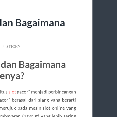
 dan Bagaimana
S
/
STICKY
” dan Bagaimana
enya?
situs
slot
gacor” menjadi perbincangan
acor” berasal dari slang yang berarti
merujuk pada mesin slot online yang
mbayaran (payout) yang lebih sering