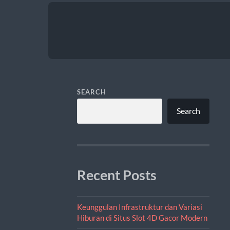
SEARCH
Search
Recent Posts
Keunggulan Infrastruktur dan Variasi
Hiburan di Situs Slot 4D Gacor Modern