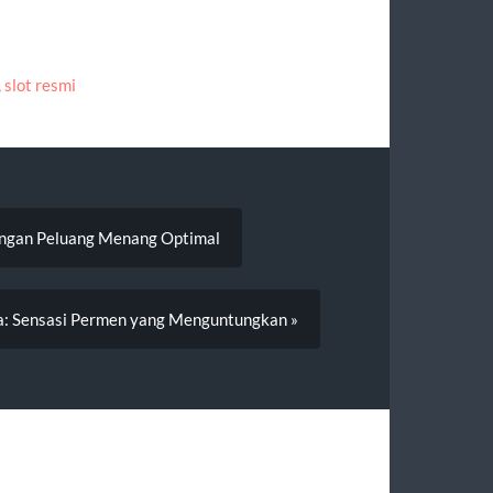
,
slot resmi
 dengan Peluang Menang Optimal
a: Sensasi Permen yang Menguntungkan »