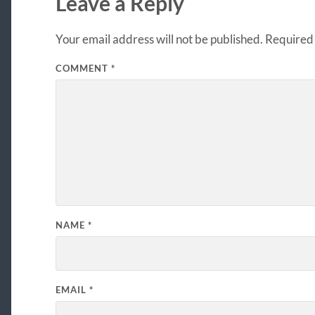
Leave a Reply
Your email address will not be published.
Required 
COMMENT
*
NAME
*
EMAIL
*