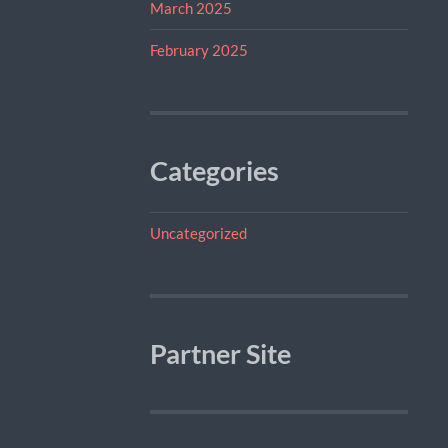
March 2025
February 2025
Categories
Uncategorized
Partner Site