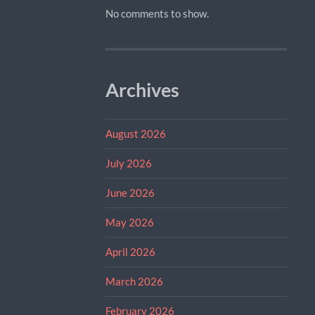
No comments to show.
Archives
August 2026
July 2026
June 2026
May 2026
April 2026
March 2026
February 2026