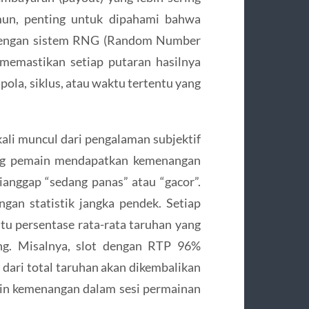
mun, penting untuk dipahami bahwa
 dengan sistem RNG (Random Number
 memastikan setiap putaran hasilnya
ola, siklus, atau waktu tertentu yang
ali muncul dari pengalaman subjektif
rang pemain mendapatkan kemenangan
dianggap “sedang panas” atau “gacor”.
ngan statistik jangka pendek. Setiap
itu persentase rata-rata taruhan yang
ng. Misalnya, slot dengan RTP 96%
% dari total taruhan akan dikembalikan
in kemenangan dalam sesi permainan