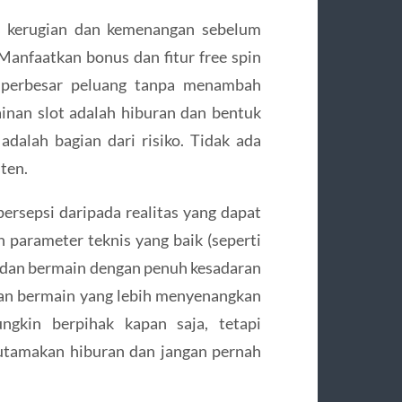
as kerugian dan kemenangan sebelum
 Manfaatkan bonus dan fitur free spin
mperbesar peluang tanpa menambah
inan slot adalah hiburan dan bentuk
 adalah bagian dari risiko. Tidak ada
ten.
ersepsi daripada realitas yang dapat
 parameter teknis yang baik (seperti
dan bermain dengan penuh kesadaran
aman bermain yang lebih menyenangkan
gkin berpihak kapan saja, tetapi
 utamakan hiburan dan jangan pernah