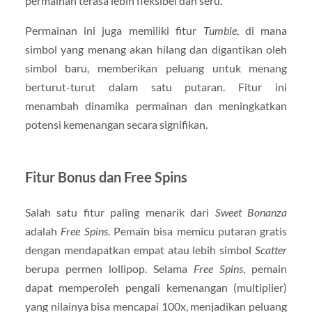
permainan terasa lebih fleksibel dan seru.
Permainan ini juga memiliki fitur
Tumble
, di mana
simbol yang menang akan hilang dan digantikan oleh
simbol baru, memberikan peluang untuk menang
berturut-turut dalam satu putaran. Fitur ini
menambah dinamika permainan dan meningkatkan
potensi kemenangan secara signifikan.
Fitur Bonus dan Free Spins
Salah satu fitur paling menarik dari
Sweet Bonanza
adalah
Free Spins
. Pemain bisa memicu putaran gratis
dengan mendapatkan empat atau lebih simbol
Scatter
berupa permen lollipop. Selama
Free Spins
, pemain
dapat memperoleh pengali kemenangan (multiplier)
yang nilainya bisa mencapai 100x, menjadikan peluang