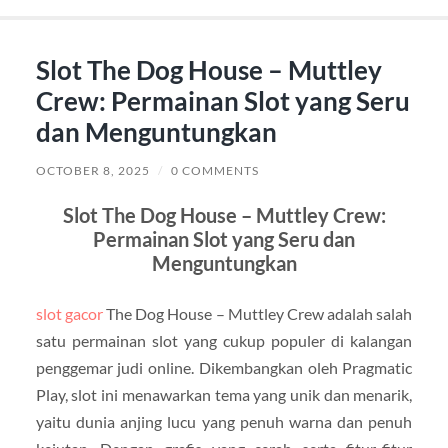
Slot The Dog House – Muttley
Crew: Permainan Slot yang Seru
dan Menguntungkan
OCTOBER 8, 2025
/
0 COMMENTS
Slot The Dog House – Muttley Crew:
Permainan Slot yang Seru dan
Menguntungkan
slot gacor
The Dog House – Muttley Crew adalah salah
satu permainan slot yang cukup populer di kalangan
penggemar judi online. Dikembangkan oleh Pragmatic
Play, slot ini menawarkan tema yang unik dan menarik,
yaitu dunia anjing lucu yang penuh warna dan penuh