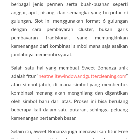
berbagai jenis permen serta buah-buahan seperti
anggur, apel, pisang, dan semangka yang berputar di
gulungan. Slot ini menggunakan format 6 gulungan
dengan cara pembayaran cluster, bukan garis
pembayaran tradisional, yang memungkinkan
kemenangan dari kombinasi simbol mana saja asalkan
jumlahnya memenuhi syarat.
Salah satu hal yang membuat Sweet Bonanza unik
adalah fitur “
neatnelitewindowandguttercleaning.com
”
atau simbol jatuh, di mana simbol yang membentuk
kombinasi menang akan menghilang dan digantikan
oleh simbol baru dari atas. Proses ini bisa berulang
beberapa kali dalam satu putaran, sehingga peluang
kemenangan bertambah besar.
Selain itu, Sweet Bonanza juga menawarkan fitur Free