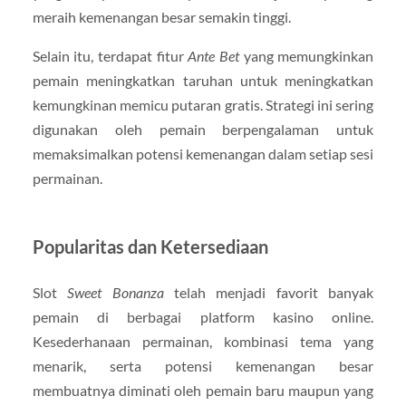
meraih kemenangan besar semakin tinggi.
Selain itu, terdapat fitur
Ante Bet
yang memungkinkan
pemain meningkatkan taruhan untuk meningkatkan
kemungkinan memicu putaran gratis. Strategi ini sering
digunakan oleh pemain berpengalaman untuk
memaksimalkan potensi kemenangan dalam setiap sesi
permainan.
Popularitas dan Ketersediaan
Slot
Sweet Bonanza
telah menjadi favorit banyak
pemain di berbagai platform kasino online.
Kesederhanaan permainan, kombinasi tema yang
menarik, serta potensi kemenangan besar
membuatnya diminati oleh pemain baru maupun yang