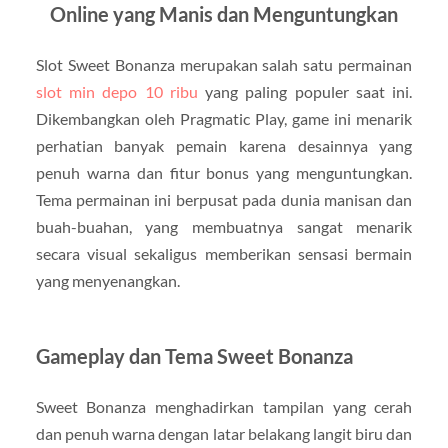
Online yang Manis dan Menguntungkan
Slot Sweet Bonanza merupakan salah satu permainan
slot min depo 10 ribu
yang paling populer saat ini.
Dikembangkan oleh Pragmatic Play, game ini menarik
perhatian banyak pemain karena desainnya yang
penuh warna dan fitur bonus yang menguntungkan.
Tema permainan ini berpusat pada dunia manisan dan
buah-buahan, yang membuatnya sangat menarik
secara visual sekaligus memberikan sensasi bermain
yang menyenangkan.
Gameplay dan Tema Sweet Bonanza
Sweet Bonanza menghadirkan tampilan yang cerah
dan penuh warna dengan latar belakang langit biru dan