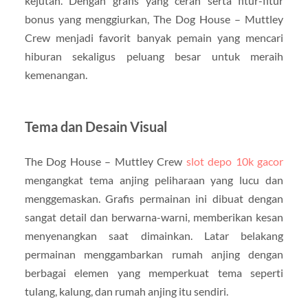
kejutan. Dengan grafis yang cerah serta fitur-fitur
bonus yang menggiurkan, The Dog House – Muttley
Crew menjadi favorit banyak pemain yang mencari
hiburan sekaligus peluang besar untuk meraih
kemenangan.
Tema dan Desain Visual
The Dog House – Muttley Crew
slot depo 10k gacor
mengangkat tema anjing peliharaan yang lucu dan
menggemaskan. Grafis permainan ini dibuat dengan
sangat detail dan berwarna-warni, memberikan kesan
menyenangkan saat dimainkan. Latar belakang
permainan menggambarkan rumah anjing dengan
berbagai elemen yang memperkuat tema seperti
tulang, kalung, dan rumah anjing itu sendiri.