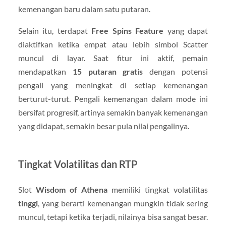
kemenangan baru dalam satu putaran.
Selain itu, terdapat
Free Spins Feature
yang dapat
diaktifkan ketika empat atau lebih simbol Scatter
muncul di layar. Saat fitur ini aktif, pemain
mendapatkan
15 putaran gratis
dengan potensi
pengali yang meningkat di setiap kemenangan
berturut-turut. Pengali kemenangan dalam mode ini
bersifat progresif, artinya semakin banyak kemenangan
yang didapat, semakin besar pula nilai pengalinya.
Tingkat Volatilitas dan RTP
Slot
Wisdom of Athena
memiliki tingkat volatilitas
tinggi
, yang berarti kemenangan mungkin tidak sering
muncul, tetapi ketika terjadi, nilainya bisa sangat besar.