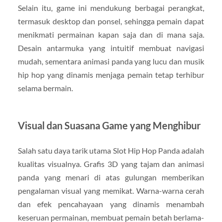
Selain itu, game ini mendukung berbagai perangkat,
termasuk desktop dan ponsel, sehingga pemain dapat
menikmati permainan kapan saja dan di mana saja.
Desain antarmuka yang intuitif membuat navigasi
mudah, sementara animasi panda yang lucu dan musik
hip hop yang dinamis menjaga pemain tetap terhibur
selama bermain.
Visual dan Suasana Game yang Menghibur
Salah satu daya tarik utama Slot Hip Hop Panda adalah
kualitas visualnya. Grafis 3D yang tajam dan animasi
panda yang menari di atas gulungan memberikan
pengalaman visual yang memikat. Warna-warna cerah
dan efek pencahayaan yang dinamis menambah
keseruan permainan, membuat pemain betah berlama-