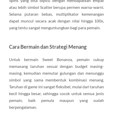
Spins yang bisa dipicu dengan mendapatkan empat
atau lebih simbol Scatter berupa permen warna-warni.
Selama putaran bebas, multiplikator kemenangan
dapat muncul secara acak dengan nilai hingga 100x,
yang tentu sangat menguntungkan bagi para pemain.
Cara Bermain dan Strategi Menang
Untuk bermain Sweet Bonanza, pemain cukup
memasang taruhan sesuai dengan budget masing-
masing, kemudian memutar gulungan dan menunggu
simbol yang sama membentuk kombinasi menang.
Taruhan di game ini sangat fleksibel, mulai dari taruhan
kecil hingga besar, sehingga cocok untuk semua jenis
pemain, baik pemula maupun yang sudah
berpengalaman.