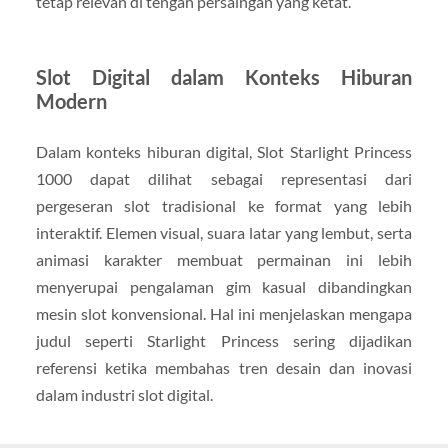
tetap relevan di tengah persaingan yang ketat.
Slot Digital dalam Konteks Hiburan
Modern
Dalam konteks hiburan digital, Slot Starlight Princess
1000 dapat dilihat sebagai representasi dari
pergeseran slot tradisional ke format yang lebih
interaktif. Elemen visual, suara latar yang lembut, serta
animasi karakter membuat permainan ini lebih
menyerupai pengalaman gim kasual dibandingkan
mesin slot konvensional. Hal ini menjelaskan mengapa
judul seperti Starlight Princess sering dijadikan
referensi ketika membahas tren desain dan inovasi
dalam industri slot digital.