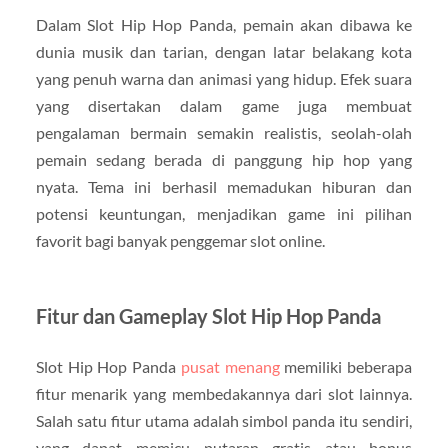
Dalam Slot Hip Hop Panda, pemain akan dibawa ke
dunia musik dan tarian, dengan latar belakang kota
yang penuh warna dan animasi yang hidup. Efek suara
yang disertakan dalam game juga membuat
pengalaman bermain semakin realistis, seolah-olah
pemain sedang berada di panggung hip hop yang
nyata. Tema ini berhasil memadukan hiburan dan
potensi keuntungan, menjadikan game ini pilihan
favorit bagi banyak penggemar slot online.
Fitur dan Gameplay Slot Hip Hop Panda
Slot Hip Hop Panda
pusat menang
memiliki beberapa
fitur menarik yang membedakannya dari slot lainnya.
Salah satu fitur utama adalah simbol panda itu sendiri,
yang dapat memicu putaran gratis atau bonus