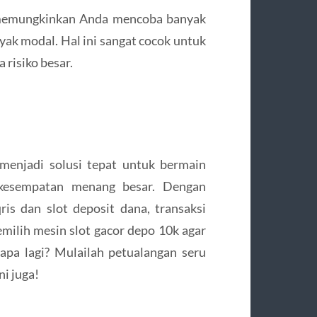
ga memungkinkan Anda mencoba banyak
ak modal. Hal ini sangat cocok untuk
 risiko besar.
 menjadi solusi tepat untuk bermain
kesempatan menang besar. Dengan
is dan slot deposit dana, transaksi
milih mesin slot gacor depo 10k agar
apa lagi? Mulailah petualangan seru
ni juga!