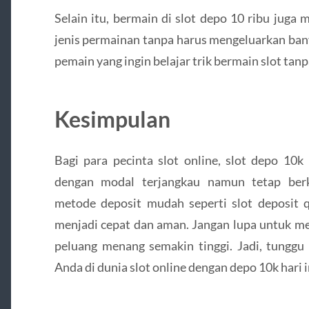
Selain itu, bermain di slot depo 10 ribu ju
jenis permainan tanpa harus mengeluarkan bany
pemain yang ingin belajar trik bermain slot tanpa
Kesimpulan
Bagi para pecinta slot online, slot depo 10k
dengan modal terjangkau namun tetap ber
metode deposit mudah seperti slot deposit qr
menjadi cepat dan aman. Jangan lupa untuk me
peluang menang semakin tinggi. Jadi, tunggu 
Anda di dunia slot online dengan depo 10k hari i