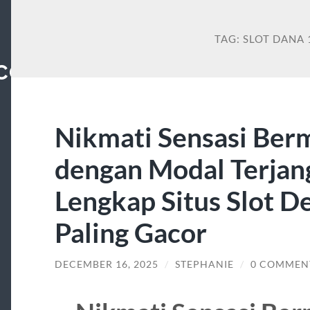
TAG:
SLOT DANA 
.COM
Nikmati Sensasi Berm
dengan Modal Terjan
Lengkap Situs Slot D
Paling Gacor
DECEMBER 16, 2025
/
STEPHANIE
/
0 COMMEN