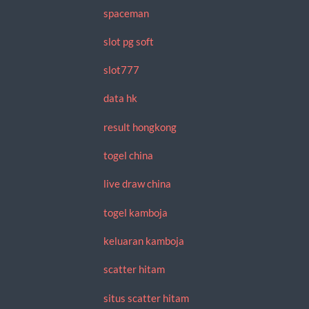
spaceman
slot pg soft
slot777
data hk
result hongkong
togel china
live draw china
togel kamboja
keluaran kamboja
scatter hitam
situs scatter hitam