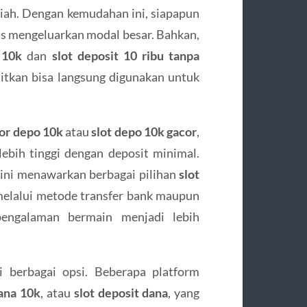
piah. Dengan kemudahan ini, siapapun
s mengeluarkan modal besar. Bahkan,
 10k
dan
slot deposit 10 ribu tanpa
sitkan bisa langsung digunakan untuk
cor depo 10k
atau
slot depo 10k gacor
,
lebih tinggi dengan deposit minimal.
ini menawarkan berbagai pilihan
slot
 melalui metode transfer bank maupun
engalaman bermain menjadi lebih
i berbagai opsi. Beberapa platform
dana 10k
, atau
slot deposit dana
, yang