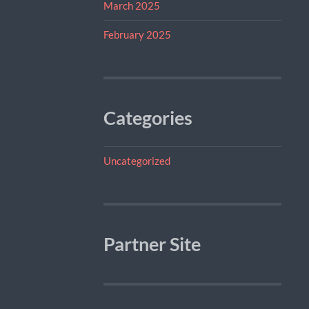
March 2025
February 2025
Categories
Uncategorized
Partner Site