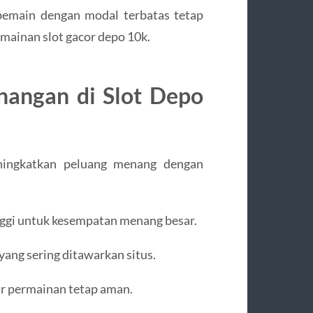
pemain dengan modal terbatas tetap
mainan slot gacor depo 10k.
angan di Slot Depo
ningkatkan peluang menang dengan
tinggi untuk kesempatan menang besar.
ang sering ditawarkan situs.
ar permainan tetap aman.