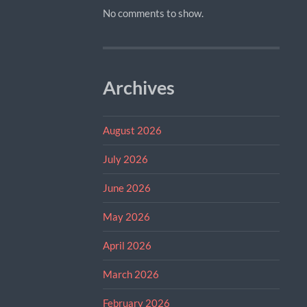
No comments to show.
Archives
August 2026
July 2026
June 2026
May 2026
April 2026
March 2026
February 2026