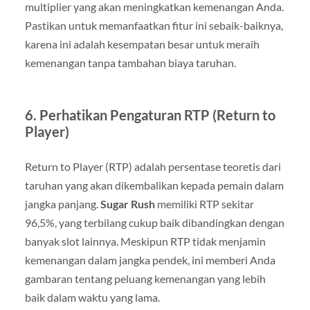
multiplier yang akan meningkatkan kemenangan Anda.
Pastikan untuk memanfaatkan fitur ini sebaik-baiknya,
karena ini adalah kesempatan besar untuk meraih
kemenangan tanpa tambahan biaya taruhan.
6. Perhatikan Pengaturan RTP (Return to
Player)
Return to Player (RTP) adalah persentase teoretis dari
taruhan yang akan dikembalikan kepada pemain dalam
jangka panjang.
Sugar Rush
memiliki RTP sekitar
96,5%, yang terbilang cukup baik dibandingkan dengan
banyak slot lainnya. Meskipun RTP tidak menjamin
kemenangan dalam jangka pendek, ini memberi Anda
gambaran tentang peluang kemenangan yang lebih
baik dalam waktu yang lama.