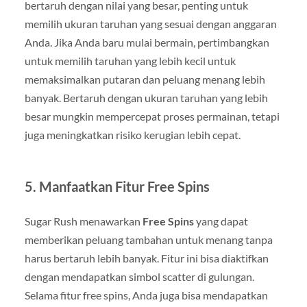
bertaruh dengan nilai yang besar, penting untuk
memilih ukuran taruhan yang sesuai dengan anggaran
Anda. Jika Anda baru mulai bermain, pertimbangkan
untuk memilih taruhan yang lebih kecil untuk
memaksimalkan putaran dan peluang menang lebih
banyak. Bertaruh dengan ukuran taruhan yang lebih
besar mungkin mempercepat proses permainan, tetapi
juga meningkatkan risiko kerugian lebih cepat.
5. Manfaatkan Fitur Free Spins
Sugar Rush menawarkan
Free Spins
yang dapat
memberikan peluang tambahan untuk menang tanpa
harus bertaruh lebih banyak. Fitur ini bisa diaktifkan
dengan mendapatkan simbol scatter di gulungan.
Selama fitur free spins, Anda juga bisa mendapatkan