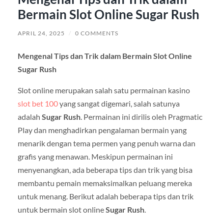
Bermain Slot Online Sugar Rush
APRIL 24, 2025
/
0 COMMENTS
Mengenal Tips dan Trik dalam Bermain Slot Online
Sugar Rush
Slot online merupakan salah satu permainan kasino
slot bet 100
yang sangat digemari, salah satunya
adalah
Sugar Rush
. Permainan ini dirilis oleh Pragmatic
Play dan menghadirkan pengalaman bermain yang
menarik dengan tema permen yang penuh warna dan
grafis yang menawan. Meskipun permainan ini
menyenangkan, ada beberapa tips dan trik yang bisa
membantu pemain memaksimalkan peluang mereka
untuk menang. Berikut adalah beberapa tips dan trik
untuk bermain slot online
Sugar Rush
.