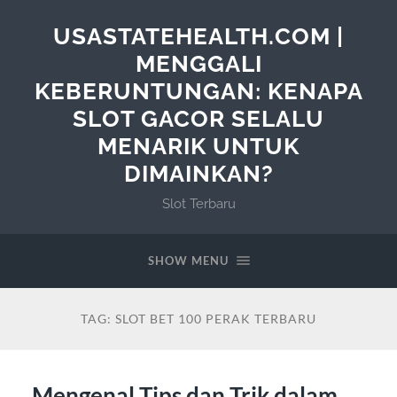
USASTATEHEALTH.COM |
MENGGALI
KEBERUNTUNGAN: KENAPA
SLOT GACOR SELALU
MENARIK UNTUK
DIMAINKAN?
Slot Terbaru
SHOW MENU
TAG:
SLOT BET 100 PERAK TERBARU
Mengenal Tips dan Trik dalam