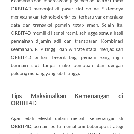
Keamanan dan kepercayaan juga menjadi faktor utama
ORBIT4D menonjol di pasar slot online. Sistemnya
menggunakan teknologi enkripsi terbaru yang menjaga
data dan transaksi pemain tetap aman. Selain itu,
ORBIT4D memiliki lisensi resmi, sehingga semua hasil
permainan dijamin adil dan transparan. Kombinasi
keamanan, RTP tinggi, dan winrate stabil menjadikan
ORBIT4D pilihan favorit bagi pemain yang ingin
bermain slot tanpa risiko penipuan dan dengan
peluang menang yang lebih tinggi.
Tips Maksimalkan Kemenangan di
ORBIT4D
Agar lebih efektif dalam meraih kemenangan di
ORBIT4D
, pemain perlu memahami beberapa strategi