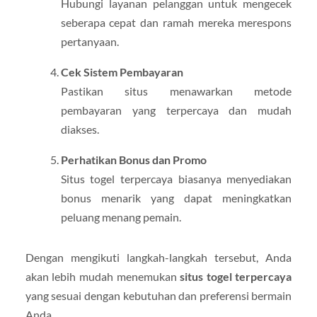
Hubungi layanan pelanggan untuk mengecek
seberapa cepat dan ramah mereka merespons
pertanyaan.
Cek Sistem Pembayaran
Pastikan situs menawarkan metode
pembayaran yang terpercaya dan mudah
diakses.
Perhatikan Bonus dan Promo
Situs togel terpercaya biasanya menyediakan
bonus menarik yang dapat meningkatkan
peluang menang pemain.
Dengan mengikuti langkah-langkah tersebut, Anda
akan lebih mudah menemukan
situs togel terpercaya
yang sesuai dengan kebutuhan dan preferensi bermain
Anda.