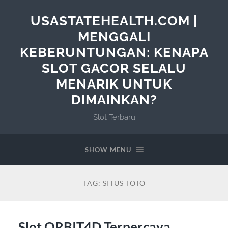
USASTATEHEALTH.COM |
MENGGALI
KEBERUNTUNGAN: KENAPA
SLOT GACOR SELALU
MENARIK UNTUK
DIMAINKAN?
Slot Terbaru
SHOW MENU
TAG:
SITUS TOTO
Slot ORBIT4D Terpercaya