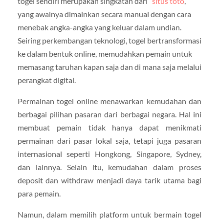
togel sendiri merupakan singkatan dari “
situs toto
,”
yang awalnya dimainkan secara manual dengan cara
menebak angka-angka yang keluar dalam undian.
Seiring perkembangan teknologi, togel bertransformasi
ke dalam bentuk online, memudahkan pemain untuk
memasang taruhan kapan saja dan di mana saja melalui
perangkat digital.
Permainan togel online menawarkan kemudahan dan
berbagai pilihan pasaran dari berbagai negara. Hal ini
membuat pemain tidak hanya dapat menikmati
permainan dari pasar lokal saja, tetapi juga pasaran
internasional seperti Hongkong, Singapore, Sydney,
dan lainnya. Selain itu, kemudahan dalam proses
deposit dan withdraw menjadi daya tarik utama bagi
para pemain.
Namun, dalam memilih platform untuk bermain togel