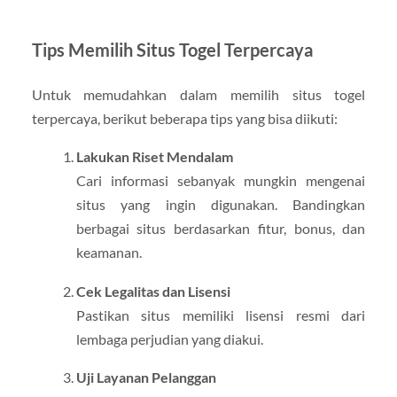
Tips Memilih Situs Togel Terpercaya
Untuk memudahkan dalam memilih situs togel
terpercaya, berikut beberapa tips yang bisa diikuti:
Lakukan Riset Mendalam
Cari informasi sebanyak mungkin mengenai
situs yang ingin digunakan. Bandingkan
berbagai situs berdasarkan fitur, bonus, dan
keamanan.
Cek Legalitas dan Lisensi
Pastikan situs memiliki lisensi resmi dari
lembaga perjudian yang diakui.
Uji Layanan Pelanggan