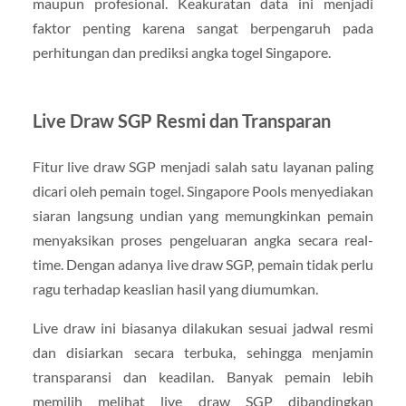
maupun profesional. Keakuratan data ini menjadi
faktor penting karena sangat berpengaruh pada
perhitungan dan prediksi angka togel Singapore.
Live Draw SGP Resmi dan Transparan
Fitur live draw SGP menjadi salah satu layanan paling
dicari oleh pemain togel. Singapore Pools menyediakan
siaran langsung undian yang memungkinkan pemain
menyaksikan proses pengeluaran angka secara real-
time. Dengan adanya live draw SGP, pemain tidak perlu
ragu terhadap keaslian hasil yang diumumkan.
Live draw ini biasanya dilakukan sesuai jadwal resmi
dan disiarkan secara terbuka, sehingga menjamin
transparansi dan keadilan. Banyak pemain lebih
memilih melihat live draw SGP dibandingkan