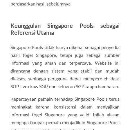
berdasarkan hasil sebelumnya.
Keunggulan Singapore Pools sebagai
Referensi Utama
Singapore Pools tidak hanya dikenal sebagai penyedia
hasil togel Singapore, tetapi juga sebagai sumber
informasi yang aman dan terpercaya. Website ini
dirancang dengan sistem yang stabil dan mudah
diakses, sehingga pengguna dapat memperoleh data
SGP, live draw SGP, dan keluaran SGP tanpa hambatan.
Kepercayaan pemain terhadap Singapore Pools terus
meningkat karena konsistensi dalam menyajikan
informasi togel Singapore yang valid. Inilah alasan
mengapa banyak pemain menjadikan Singapore Pools