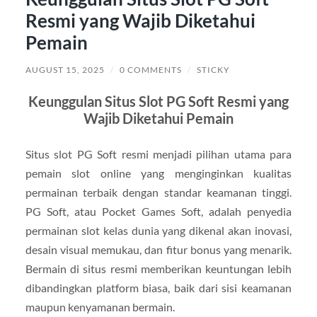
Resmi yang Wajib Diketahui
Pemain
AUGUST 15, 2025
/
0 COMMENTS
/
STICKY
Keunggulan Situs Slot PG Soft Resmi yang
Wajib Diketahui Pemain
Situs slot PG Soft resmi menjadi pilihan utama para
pemain slot online yang menginginkan kualitas
permainan terbaik dengan standar keamanan tinggi.
PG Soft, atau Pocket Games Soft, adalah penyedia
permainan slot kelas dunia yang dikenal akan inovasi,
desain visual memukau, dan fitur bonus yang menarik.
Bermain di situs resmi memberikan keuntungan lebih
dibandingkan platform biasa, baik dari sisi keamanan
maupun kenyamanan bermain.