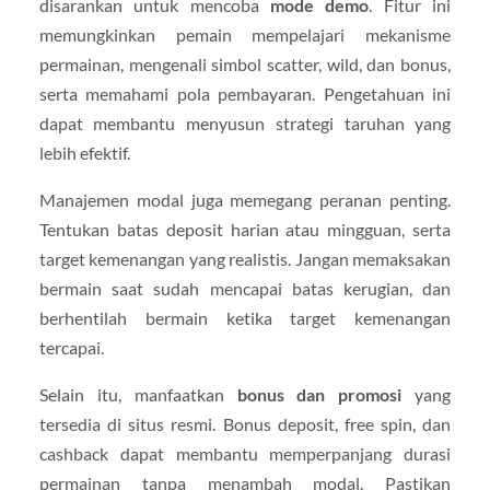
disarankan untuk mencoba
mode demo
. Fitur ini
memungkinkan pemain mempelajari mekanisme
permainan, mengenali simbol scatter, wild, dan bonus,
serta memahami pola pembayaran. Pengetahuan ini
dapat membantu menyusun strategi taruhan yang
lebih efektif.
Manajemen modal juga memegang peranan penting.
Tentukan batas deposit harian atau mingguan, serta
target kemenangan yang realistis. Jangan memaksakan
bermain saat sudah mencapai batas kerugian, dan
berhentilah bermain ketika target kemenangan
tercapai.
Selain itu, manfaatkan
bonus dan promosi
yang
tersedia di situs resmi. Bonus deposit, free spin, dan
cashback dapat membantu memperpanjang durasi
permainan tanpa menambah modal. Pastikan