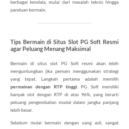
berbagai kendala, mulai dari masalah teknis hingga
panduan bermain.
Tips Bermain di Situs Slot PG Soft Resmi
agar Peluang Menang Maksimal
Bermain di situs slot PG Soft resmi akan lebih
menguntungkan jika pemain menggunakan strategi
yang tepat. Langkah pertama adalah memilih
permainan dengan RTP tinggi
. PG Soft memiliki
banyak slot dengan RTP di atas 96%, yang berarti
peluang pengembalian modal dalam jangka panjang
lebih besar.
Sebelum mulai bermain dengan uang asli, sangat