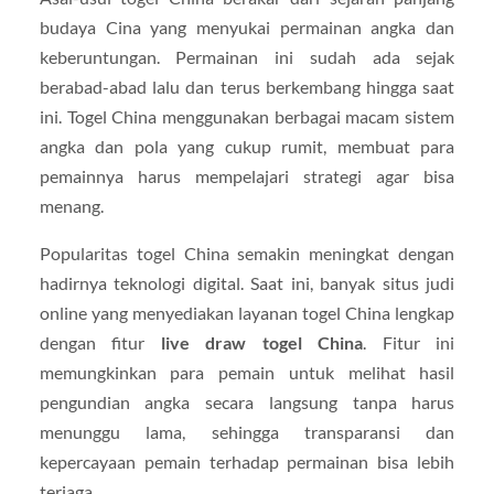
budaya Cina yang menyukai permainan angka dan
keberuntungan. Permainan ini sudah ada sejak
berabad-abad lalu dan terus berkembang hingga saat
ini. Togel China menggunakan berbagai macam sistem
angka dan pola yang cukup rumit, membuat para
pemainnya harus mempelajari strategi agar bisa
menang.
Popularitas togel China semakin meningkat dengan
hadirnya teknologi digital. Saat ini, banyak situs judi
online yang menyediakan layanan togel China lengkap
dengan fitur
live draw togel China
. Fitur ini
memungkinkan para pemain untuk melihat hasil
pengundian angka secara langsung tanpa harus
menunggu lama, sehingga transparansi dan
kepercayaan pemain terhadap permainan bisa lebih
terjaga.