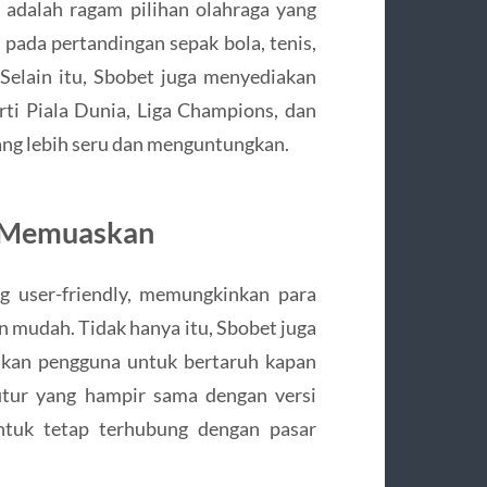
t adalah ragam pilihan olahraga yang
pada pertandingan sepak bola, tenis,
 Selain itu, Sbobet juga menyediakan
rti Piala Dunia, Liga Champions, dan
ng lebih seru dan menguntungkan.
 Memuaskan
g user-friendly, memungkinkan para
 mudah. Tidak hanya itu, Sbobet juga
nkan pengguna untuk bertaruh kapan
 fitur yang hampir sama dengan versi
tuk tetap terhubung dengan pasar