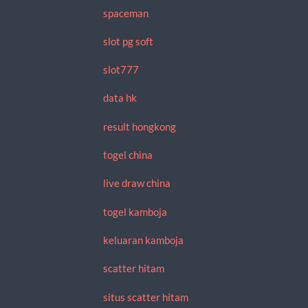
spaceman
slot pg soft
slot777
data hk
result hongkong
togel china
live draw china
togel kamboja
keluaran kamboja
scatter hitam
situs scatter hitam