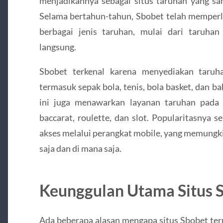
menjadikannya sebagai situs taruhan yang sa
Selama bertahun-tahun, Sbobet telah memper
berbagai jenis taruhan, mulai dari taruha
langsung.
Sbobet terkenal karena menyediakan taruh
termasuk sepak bola, tenis, bola basket, dan bah
ini juga menawarkan layanan taruhan pada 
baccarat, roulette, dan slot. Popularitasnya
akses melalui perangkat mobile, yang memungk
saja dan di mana saja.
Keunggulan Utama Situs 
Ada beberapa alasan mengapa situs Sbobet teru