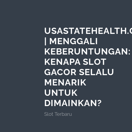
USASTATEHEALTH
| MENGGALI
KEBERUNTUNGAN:
KENAPA SLOT
GACOR SELALU
MENARIK
UNTUK
DIMAINKAN?
Slot Terbaru