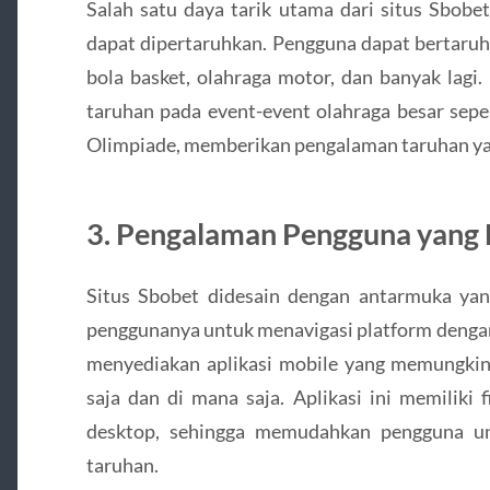
Salah satu daya tarik utama dari situs Sbobe
dapat dipertaruhkan. Pengguna dapat bertaruh 
bola basket, olahraga motor, dan banyak lagi.
taruhan pada event-event olahraga besar sepe
Olimpiade, memberikan pengalaman taruhan ya
3.
Pengalaman Pengguna yang
Situs Sbobet didesain dengan antarmuka yan
penggunanya untuk menavigasi platform dengan
menyediakan aplikasi mobile yang memungki
saja dan di mana saja. Aplikasi ini memiliki
desktop, sehingga memudahkan pengguna un
taruhan.