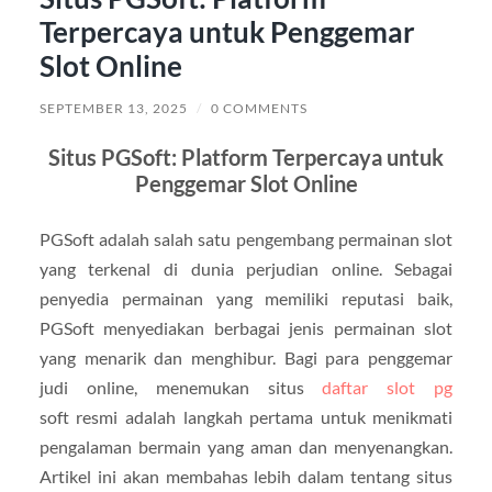
Terpercaya untuk Penggemar
Slot Online
SEPTEMBER 13, 2025
/
0 COMMENTS
Situs PGSoft: Platform Terpercaya untuk
Penggemar Slot Online
PGSoft adalah salah satu pengembang permainan slot
yang terkenal di dunia perjudian online. Sebagai
penyedia permainan yang memiliki reputasi baik,
PGSoft menyediakan berbagai jenis permainan slot
yang menarik dan menghibur. Bagi para penggemar
judi online, menemukan situs
daftar slot pg
soft
resmi adalah langkah pertama untuk menikmati
pengalaman bermain yang aman dan menyenangkan.
Artikel ini akan membahas lebih dalam tentang situs