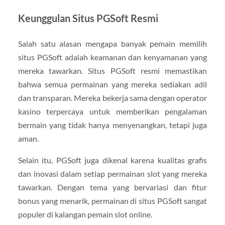
Keunggulan Situs PGSoft Resmi
Salah satu alasan mengapa banyak pemain memilih
situs PGSoft adalah keamanan dan kenyamanan yang
mereka tawarkan. Situs PGSoft resmi memastikan
bahwa semua permainan yang mereka sediakan adil
dan transparan. Mereka bekerja sama dengan operator
kasino terpercaya untuk memberikan pengalaman
bermain yang tidak hanya menyenangkan, tetapi juga
aman.
Selain itu, PGSoft juga dikenal karena kualitas grafis
dan inovasi dalam setiap permainan slot yang mereka
tawarkan. Dengan tema yang bervariasi dan fitur
bonus yang menarik, permainan di situs PGSoft sangat
populer di kalangan pemain slot online.