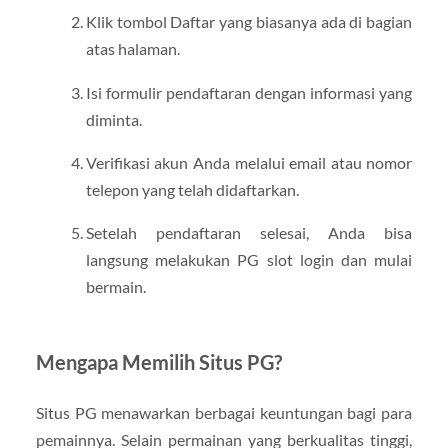
Klik tombol Daftar yang biasanya ada di bagian
atas halaman.
Isi formulir pendaftaran dengan informasi yang
diminta.
Verifikasi akun Anda melalui email atau nomor
telepon yang telah didaftarkan.
Setelah pendaftaran selesai, Anda bisa
langsung melakukan PG slot login dan mulai
bermain.
Mengapa Memilih Situs PG?
Situs PG menawarkan berbagai keuntungan bagi para
pemainnya. Selain permainan yang berkualitas tinggi,